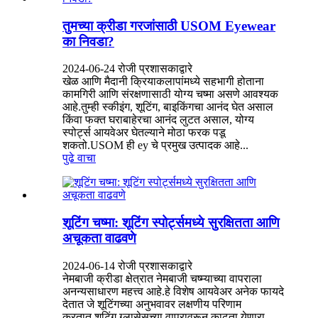
तुमच्या क्रीडा गरजांसाठी USOM Eyewear
का निवडा?
2024-06-24 रोजी प्रशासकाद्वारे
खेळ आणि मैदानी क्रियाकलापांमध्ये सहभागी होताना
कामगिरी आणि संरक्षणासाठी योग्य चष्मा असणे आवश्यक
आहे.तुम्ही स्कीइंग, शूटिंग, बाइकिंगचा आनंद घेत असाल
किंवा फक्त घराबाहेरचा आनंद लुटत असाल, योग्य
स्पोर्ट्स आयवेअर घेतल्याने मोठा फरक पडू
शकतो.USOM ही ey चे प्रमुख उत्पादक आहे...
पुढे वाचा
शूटिंग चष्मा: शूटिंग स्पोर्ट्समध्ये सुरक्षितता आणि
अचूकता वाढवणे
2024-06-14 रोजी प्रशासकाद्वारे
नेमबाजी क्रीडा क्षेत्रात नेमबाजी चष्म्याच्या वापराला
अनन्यसाधारण महत्त्व आहे.हे विशेष आयवेअर अनेक फायदे
देतात जे शूटिंगच्या अनुभवावर लक्षणीय परिणाम
करतात.शूटिंग ग्लासेसच्या वापरावरून काढता येणारा