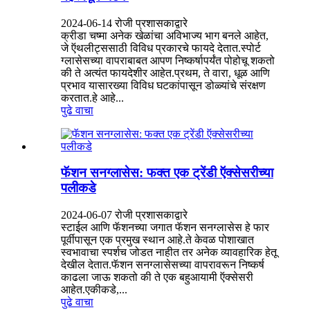
2024-06-14 रोजी प्रशासकाद्वारे
क्रीडा चष्मा अनेक खेळांचा अविभाज्य भाग बनले आहेत,
जे ऍथलीट्ससाठी विविध प्रकारचे फायदे देतात.स्पोर्ट
ग्लासेसच्या वापराबाबत आपण निष्कर्षापर्यंत पोहोचू शकतो
की ते अत्यंत फायदेशीर आहेत.प्रथम, ते वारा, धूळ आणि
प्रभाव यासारख्या विविध घटकांपासून डोळ्यांचे संरक्षण
करतात.हे आहे...
पुढे वाचा
फॅशन सनग्लासेस: फक्त एक ट्रेंडी ऍक्सेसरीच्या
पलीकडे
2024-06-07 रोजी प्रशासकाद्वारे
स्टाईल आणि फॅशनच्या जगात फॅशन सनग्लासेस हे फार
पूर्वीपासून एक प्रमुख स्थान आहे.ते केवळ पोशाखात
स्वभावाचा स्पर्शच जोडत नाहीत तर अनेक व्यावहारिक हेतू
देखील देतात.फॅशन सनग्लासेसच्या वापरावरून निष्कर्ष
काढला जाऊ शकतो की ते एक बहुआयामी ऍक्सेसरी
आहेत.एकीकडे,...
पुढे वाचा