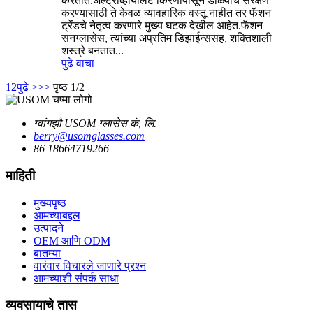
करतात.अल्ट्राव्हायोलेट किरणांपासून डोळ्यांचे संरक्षण
करण्यासाठी ते केवळ व्यावहारिक वस्तू नाहीत तर फॅशन
ट्रेंडचे नेतृत्व करणारे मुख्य घटक देखील आहेत.फॅशन
सनग्लासेस, त्यांच्या अप्रतिम डिझाईन्ससह, शक्तिशाली
शस्त्रे बनतात...
पुढे वाचा
1
2
पुढे >
>>
पृष्ठ 1/2
ग्वांगझौ USOM ग्लासेस कं, लि.
berry@usomglasses.com
86 18664719266
माहिती
मुख्यपृष्ठ
आमच्याबद्दल
उत्पादने
OEM आणि ODM
बातम्या
वारंवार विचारले जाणारे प्रश्न
आमच्याशी संपर्क साधा
व्यवसायाचे तास