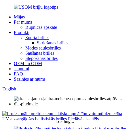
Mājas
Par mums
Rūpnīcas apskate
Produkti
Sporta brilles
Skriešanas brilles
Modes saulesbrilles
Šaušanas brilles
Slēpošanas brilles
OEM un ODM
Jaunumi
FAQ
Sazinies ar mums
English
Loading...