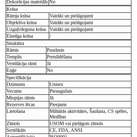
Dekorācijas materiāls
No
Krāsa
Rāmja krāsa
Vairāki un pielāgojami
Objektīva krāsa
Vairāki un pielāgojami
Uzgaļi/deguna krāsa
Vairāki un pielāgojami
Elastīga krāsa
/
Struktūra
Rāmis
Pusrāmis
Templis
Pretslīdēšana
Ventilācija rāmī
Jā
Eņģe
No
Specifikācija
Dzimums
Unisex
Vecums
Pieaugušais
Miopijas rāmis
Jā
Rezerves lēcas
Pieejams
Lietošana
Militārās aktivitātes, Šaušana, CS spēles,
Medības
Zīmols
USOM vai pielāgots zīmols
Sertifikāts
CE, FDA, ANSI
Autentifikācija
ISO9001