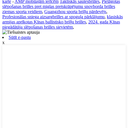
karte
-
AMP mobilajām ierīcēm
Taktiskās saulesbrilles
,
Pielāgotas
slēpošanas brilles pret miglas pretskrāpējumu snovborda brilles
ziemas sporta veidiem
,
Guangzhou sporta briļļu pārdevējs
,
Profesionālas sniega aizsargbrilles ar spoguļa pārklājumu
,
klasiskās
armijas aprīkotas Ķīnas ballistisko briļļu brilles
,
2024. gada Ķīnas
piegādātāja slēpošanas brilles sievietēm
,
Sūtīt e-pastu
x