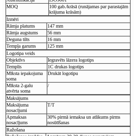
MOQ
100 gab./krāsā (runājamas par parastajām
krājuma krāsām)
Izmēri
Rāmja platums
147 mm
Rāmja augstums
56 mm
Deguna tilts
16 mm
Tempļa garums
125 mm
Logotipa veids
Objektīvs
Iegravēts lāzera logotips
Templis
1C drukas logotips
Mīksta iepakojuma
Drukāt logotipu
soma
Mīksta 2-galu
/
atvērta soma
Maksājums
Maksājuma
T/T
nosacījumi
Apmaksas
30% pirmā iemaksa un atlikums pirms
nosacījums
nosūtīšanas
Ražošana