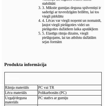
stabilitāti
3. Mīkstie gumijas deguna spilventiņi ir
saderīgi ar tuvredzīgām brillēm, lai tos
viegli pārklātu
4. Lēcas var viegli noņemt un nomainīt,
ļaujot viegli pielāgoties videi un
pielāgoties dažādiem laika apstākļiem
5. Elastīgs rāmja dizains, viegli
pielāgojams, lai tas atbilstu dažādām
sejas formām
Produkta informācija
Materiāls
Rāmja materiāls
PC vai TR
Lēcu materiāls
Polikarbonāts (PC)
Uzgaļi/deguna
PC statīvs ar gumiju
materiāls