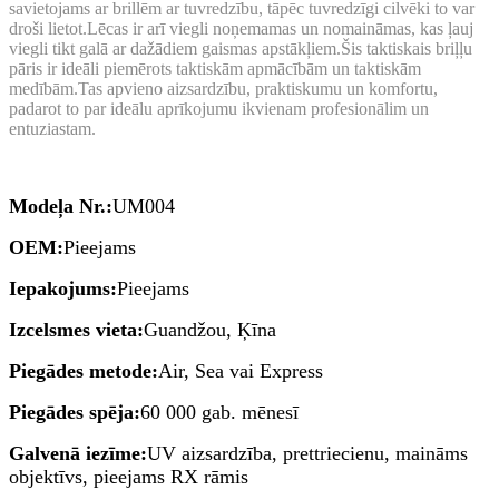
savietojams ar brillēm ar tuvredzību, tāpēc tuvredzīgi cilvēki to var
droši lietot.Lēcas ir arī viegli noņemamas un nomaināmas, kas ļauj
viegli tikt galā ar dažādiem gaismas apstākļiem.Šis taktiskais briļļu
pāris ir ideāli piemērots taktiskām apmācībām un taktiskām
medībām.Tas apvieno aizsardzību, praktiskumu un komfortu,
padarot to par ideālu aprīkojumu ikvienam profesionālim un
entuziastam.
Modeļa Nr.:
UM004
OEM:
Pieejams
Iepakojums:
Pieejams
Izcelsmes vieta:
Guandžou, Ķīna
Piegādes metode:
Air, Sea vai Express
Piegādes spēja:
60 000 gab. mēnesī
Galvenā iezīme:
UV aizsardzība, prettriecienu, maināms
objektīvs, pieejams RX rāmis