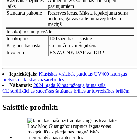
Ražošanas izpildes
Apmēram 20-30 dienas parastajiem
laiks
pasūtījumiem
Standarta pakotne
Rezerves lēcas, Mīksta iepakojuma soma,
audums, galvas saite un rāvējslēdzēja
maciņš
Iepakojums un piegāde
Iepakojums
100 vienības 1 kastītē
Kuģniecības osta
Guandžou vai Šeņdžeņa
Incoterm
EXW, CNF, DAP vai DDP
Iepriekšējais:
Klasiskās vislabāk pārdotās UV400 izturīgas
pretšoka taktiskās aizsargbrilles
Nākamais:
2024. gada Ķīnas ražotāja jaunā stila
CE sertifikācijas saderīgas šaušanas brilles ar tuvredzības brillēm
Saistītie produkti