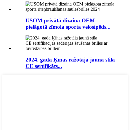
USOM privātā dizaina OEM
pielāgotā zīmola sporta velosipēds...
2024. gada Ķīnas ražotāja jaunā stila
CE sertifikāts...