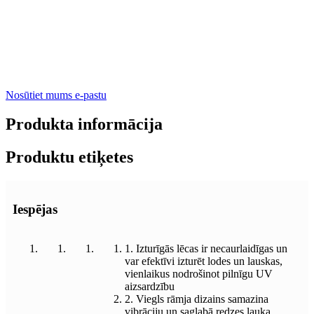
Nosūtiet mums e-pastu
Produkta informācija
Produktu etiķetes
Iespējas
1. Izturīgās lēcas ir necaurlaidīgas un
var efektīvi izturēt lodes un lauskas,
vienlaikus nodrošinot pilnīgu UV
aizsardzību
2. Viegls rāmja dizains samazina
vibrāciju un saglabā redzes lauka