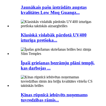
Jaunākais pašu izstrādāts augstas
kvalitātes Low Moq Guangz...
Klasiskā vislabāk pārdotā UV400
izturīga pretšoka...
Īpaši griešanas bezrāmju plāni tempļi,
kas darbojas ...
Ķīnas rūpnīcā iebūvēts noņemams
tuvredzības rāmis...