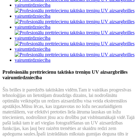
Profesionālu prettriecienu taktisko treniņu UV aizsargbrilles
vairumtirdzniecība
Šis brilles ir paredzēts taktiskām vidēm.Tam ir vairākas progresīvas
tehnoloģijas un lietotājam draudzīgs dizains, lai nodrošinātu
optimālu veiktspēju un redzes aizsardzību visa veida ekstremālos
apstākļos.Mūsu lēcas, kas izgatavotas no ložu necaurlaidīgiem
materiāliem, var efektīvi pretoties liela ātruma lauskas un ložu
triecieniem, nodrošinot jūsu acu drošību pat visbīstamākajā vidē.Tajā
pašā laikā tam ir arī vieglas fotografēšanas un UV aizsardzības
funkcijas, kas ļauj bez raizēm trenēties ar skaidru redzi zem
apdeguma saules.Īpaši izstrādātais mīkstais gumijas deguna tilts ir