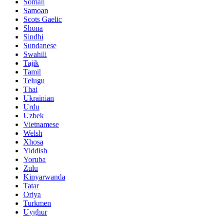
Somali
Samoan
Scots Gaelic
Shona
Sindhi
Sundanese
Swahili
Tajik
Tamil
Telugu
Thai
Ukrainian
Urdu
Uzbek
Vietnamese
Welsh
Xhosa
Yiddish
Yoruba
Zulu
Kinyarwanda
Tatar
Oriya
Turkmen
Uyghur