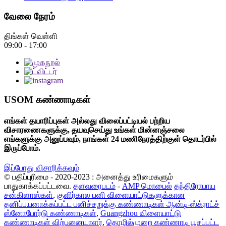
வேலை நேரம்
திங்கள் வெள்ளி
09:00 - 17:00
USOM கண்ணாடிகள்
எங்கள் தயாரிப்புகள் அல்லது விலைப்பட்டியல் பற்றிய
விசாரணைகளுக்கு, தயவுசெய்து உங்கள் மின்னஞ்சலை
எங்களுக்கு அனுப்பவும், நாங்கள் 24 மணிநேரத்திற்குள் தொடர்பில்
இருப்போம்.
இப்போது விசாரிக்கவும்
© பதிப்புரிமை - 2020-2023 : அனைத்து உரிமைகளும்
பாதுகாக்கப்பட்டவை.
தளவரைபடம்
-
AMP மொபைல்
தந்திரோபாய
சன்கிளாஸ்கள்
,
குளிர்கால பனி விளையாட்டுகளுக்கான
தனிப்பயனாக்கப்பட்ட பனிச்சறுக்கு கண்ணாடிகள் ஆன்டி-ஸ்க்ராட்ச்
ஸ்னோபோர்டு கண்ணாடிகள்
,
Guangzhou விளையாட்டு
கண்ணாடிகள் விற்பனையாளர்
,
தொழில்முறை கண்ணாடி பூசப்பட்ட