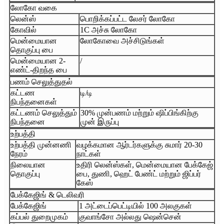
லோகோ வகை
லென்ஸ்
பொறிக்கப்பட்ட லேசர் லோகோ
கோவில்
1C அச்சு லோகோ
மென்மையான
லோகோவை அச்சிடுங்கள்
தொகுப்பு பை
மென்மையான 2-
/
எண்ட்-திறந்த பை
பணம் செலுத்துதல்
கட்டண
டி/டி
நிபந்தனைகள்
கட்டணம் செலுத்தும்
30% முன்பணம் மற்றும் ஷிப்பிங்கிற்கு
நிபந்தனை
முன் இருப்பு
உற்பத்தி
உற்பத்தி முன்னணி
வழக்கமான ஆர்டர்களுக்கு சுமார் 20-30
நேரம்
நாட்கள்
நிலையான
உதிரி லென்ஸ்கள், மென்மையான பேக்கேஜ்
தொகுப்பு
பை, துணி, ஹெட் பேண்ட் மற்றும் ஜிப்பர்
கேஸ்
பேக்கேஜிங் & டெலிவரி
பேக்கேஜிங்
1 அட்டைப்பெட்டியில் 100 அலகுகள்
கப்பல் துறைமுகம்
குவாங்சோ அல்லது ஷென்சென்