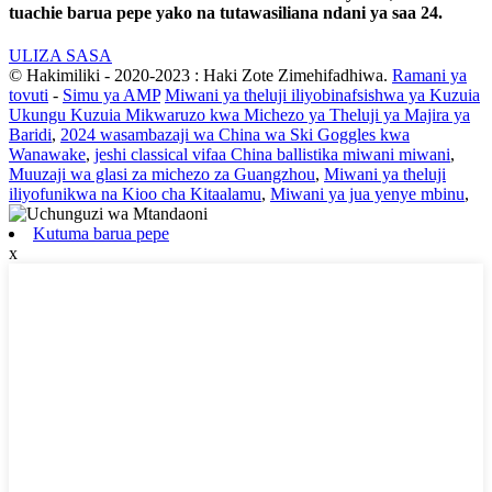
tuachie barua pepe yako na tutawasiliana ndani ya saa 24.
ULIZA SASA
© Hakimiliki - 2020-2023 : Haki Zote Zimehifadhiwa.
Ramani ya
tovuti
-
Simu ya AMP
Miwani ya theluji iliyobinafsishwa ya Kuzuia
Ukungu Kuzuia Mikwaruzo kwa Michezo ya Theluji ya Majira ya
Baridi
,
2024 wasambazaji wa China wa Ski Goggles kwa
Wanawake
,
jeshi classical vifaa China ballistika miwani miwani
,
Muuzaji wa glasi za michezo za Guangzhou
,
Miwani ya theluji
iliyofunikwa na Kioo cha Kitaalamu
,
Miwani ya jua yenye mbinu
,
Kutuma barua pepe
x