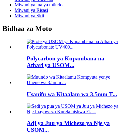
Miwani ya jua ya mtindo
Miwani ya Risasi
Miwani ya Skii
Bidhaa za Moto
Polycarbon ya Kupambana na
Athari ya USOM...
Usanifu wa Kitaalam wa 3.5mm T...
Adj ya Juu ya Michezo ya Nje ya
USOM...