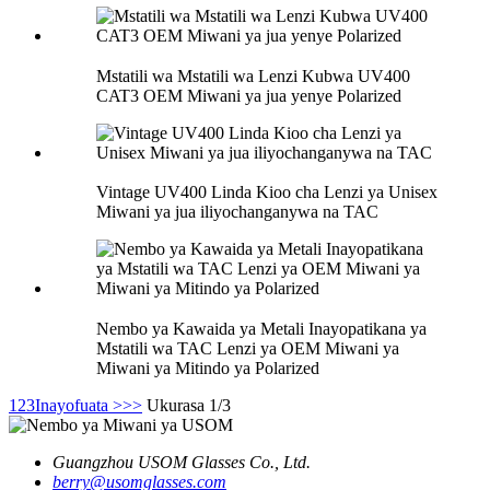
Mstatili wa Mstatili wa Lenzi Kubwa UV400
CAT3 OEM Miwani ya jua yenye Polarized
Vintage UV400 Linda Kioo cha Lenzi ya Unisex
Miwani ya jua iliyochanganywa na TAC
Nembo ya Kawaida ya Metali Inayopatikana ya
Mstatili wa TAC Lenzi ya OEM Miwani ya
Miwani ya Mitindo ya Polarized
1
2
3
Inayofuata >
>>
Ukurasa 1/3
Guangzhou USOM Glasses Co., Ltd.
berry@usomglasses.com