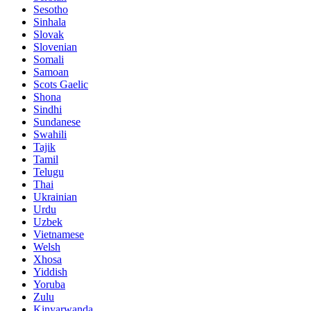
Sesotho
Sinhala
Slovak
Slovenian
Somali
Samoan
Scots Gaelic
Shona
Sindhi
Sundanese
Swahili
Tajik
Tamil
Telugu
Thai
Ukrainian
Urdu
Uzbek
Vietnamese
Welsh
Xhosa
Yiddish
Yoruba
Zulu
Kinyarwanda