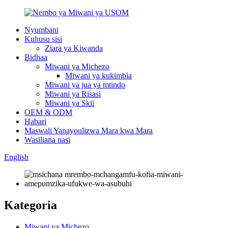
Nyumbani
Kuhusu sisi
Ziara ya Kiwanda
Bidhaa
Miwani ya Michezo
Miwani ya kukimbia
Miwani ya jua ya mtindo
Miwani ya Risasi
Miwani ya Skii
OEM & ODM
Habari
Maswali Yanayoulizwa Mara kwa Mara
Wasiliana nasi
English
Kategoria
Miwani ya Michezo