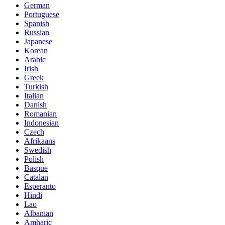
German
Portuguese
Spanish
Russian
Japanese
Korean
Arabic
Irish
Greek
Turkish
Italian
Danish
Romanian
Indonesian
Czech
Afrikaans
Swedish
Polish
Basque
Catalan
Esperanto
Hindi
Lao
Albanian
Amharic