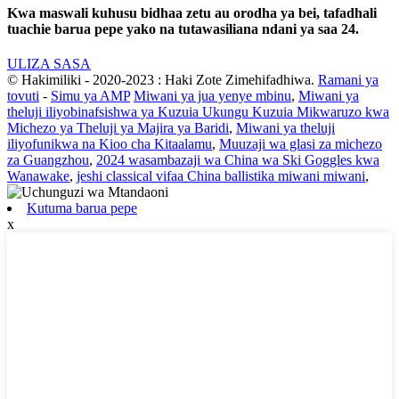
Kwa maswali kuhusu bidhaa zetu au orodha ya bei, tafadhali
tuachie barua pepe yako na tutawasiliana ndani ya saa 24.
ULIZA SASA
© Hakimiliki - 2020-2023 : Haki Zote Zimehifadhiwa.
Ramani ya
tovuti
-
Simu ya AMP
Miwani ya jua yenye mbinu
,
Miwani ya
theluji iliyobinafsishwa ya Kuzuia Ukungu Kuzuia Mikwaruzo kwa
Michezo ya Theluji ya Majira ya Baridi
,
Miwani ya theluji
iliyofunikwa na Kioo cha Kitaalamu
,
Muuzaji wa glasi za michezo
za Guangzhou
,
2024 wasambazaji wa China wa Ski Goggles kwa
Wanawake
,
jeshi classical vifaa China ballistika miwani miwani
,
Kutuma barua pepe
x