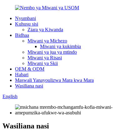
Nyumbani
Kuhusu sisi
Ziara ya Kiwanda
Bidhaa
Miwani ya Michezo
Miwani ya kukimbia
Miwani ya jua ya mtindo
Miwani ya Risasi
Miwani ya Skii
OEM & ODM
Habari
Maswali Yanayoulizwa Mara kwa Mara
Wasiliana nasi
English
Wasiliana nasi