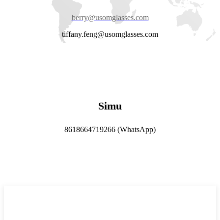
berry@usomglasses.com
tiffany.feng@usomglasses.com
Simu
8618664719266 (WhatsApp)