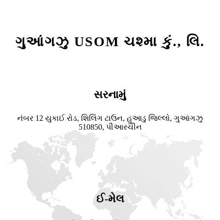
ગુઆંગઝુ USOM ચશ્મા કું., લિ.
સરનામું
નંબર 12 યુકાઈ રોડ, શિલિંગ ટાઉન, હુઆડુ જિલ્લો, ગુઆંગઝુ
510850, પીઆરચીન
ઈ-મેલ