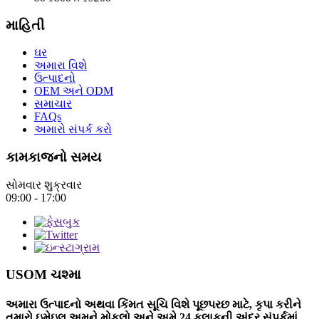
માહિતી
ઘર
અમારા વિશે
ઉત્પાદનો
OEM અને ODM
સમાચાર
FAQs
અમારો સંપર્ક કરો
કામકાજનો સમય
સોમવાર શુક્રવાર
09:00 - 17:00
USOM ચશ્મા
અમારા ઉત્પાદનો અથવા કિંમત સૂચિ વિશે પૂછપરછ માટે, કૃપા કરીને
તમારો ઇમેઇલ અમને મોકલો અને અમે 24 કલાકની અંદર સંપર્કમાં