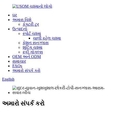
ઘર
અમારા વિશે
ફેક્ટરી ટૂર
ઉત્પાદનો
સ્પોર્ટ ચશ્મા
ચાલી રહેલ ચશ્મા
ફેશન સનગ્લાસ
શૂટિંગ ચશ્મા
સ્કી ગોગલ્સ
OEM અને ODM
સમાચાર
FAQs
અમારો સંપર્ક કરો
English
અમારો સંપર્ક કરો