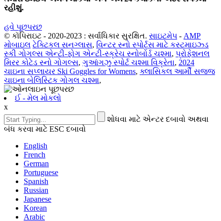
રહીશું.
હવે પૂછપરછ
© કૉપિરાઇટ - 2020-2023 : સર્વાધિકાર સુરક્ષિત.
સાઇટમેપ
-
AMP
મોબાઇલ
ટેક્ટિકલ સનગ્લાસ
,
વિન્ટર સ્નો સ્પોર્ટ્સ માટે કસ્ટમાઇઝ્ડ
સ્કી ગોગલ્સ એન્ટી-ફોગ એન્ટી-સ્ક્રેચ સ્નોબોર્ડ ચશ્મા
,
પ્રોફેશનલ
મિરર કોટેડ સ્નો ગોગલ્સ
,
ગુઆંગઝુ સ્પોર્ટ ચશ્મા વિક્રેતા
,
2024
ચાઇના સપ્લાયર Ski Goggles for Womens
,
ક્લાસિકલ આર્મી સજ્જ
ચાઇના બેલિસ્ટિક ગોગલ ચશ્મા
,
ઈ - મેલ મોકલો
x
શોધવા માટે એન્ટર દબાવો અથવા
બંધ કરવા માટે ESC દબાવો
English
French
German
Portuguese
Spanish
Russian
Japanese
Korean
Arabic