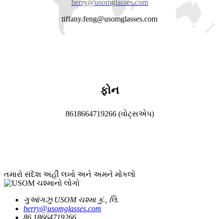
berry@usomglasses.com
tiffany.feng@usomglasses.com
ફોન
8618664719266 (વોટ્સએપ)
તમારો સંદેશ અહીં લખો અને અમને મોકલો
ગુઆંગઝુ USOM ચશ્મા કું., લિ.
berry@usomglasses.com
86 18664719266