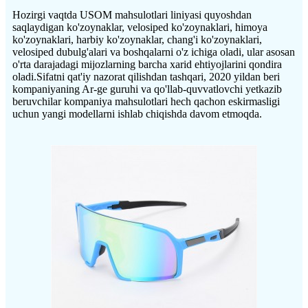
Hozirgi vaqtda USOM mahsulotlari liniyasi quyoshdan
saqlaydigan ko'zoynaklar, velosiped ko'zoynaklari, himoya
ko'zoynaklari, harbiy ko'zoynaklar, chang'i ko'zoynaklari,
velosiped dubulg'alari va boshqalarni o'z ichiga oladi, ular asosan
o'rta darajadagi mijozlarning barcha xarid ehtiyojlarini qondira
oladi.Sifatni qat'iy nazorat qilishdan tashqari, 2020 yildan beri
kompaniyaning Ar-ge guruhi va qo'llab-quvvatlovchi yetkazib
beruvchilar kompaniya mahsulotlari hech qachon eskirmasligi
uchun yangi modellarni ishlab chiqishda davom etmoqda.