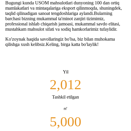
Bugungi kunda USOM mahsulotlari dunyoning 100 dan ortiq
mamlakatlari va mintaqalariga eksport qilinmoqda, shuningdek,
taqlid qilinadigan sanoat tengdoshlariga aylandi.Bularning
barchasi bizning mukammal ta'minot zanjiri tizimimiz,
professional ishlab chiqarish jamoasi, mukammal savdo elitasi,
mustahkam mahsulot sifati va sodiq hamkorlarimiz tufaylidir.
Ko'zoynak haqida savollaringiz bo'lsa, biz bilan muhokama
qilishga xush kelibsiz.Keling, birga katta bo'laylik!
Yil
2,012
Tashkil etilgan
㎡
5,000