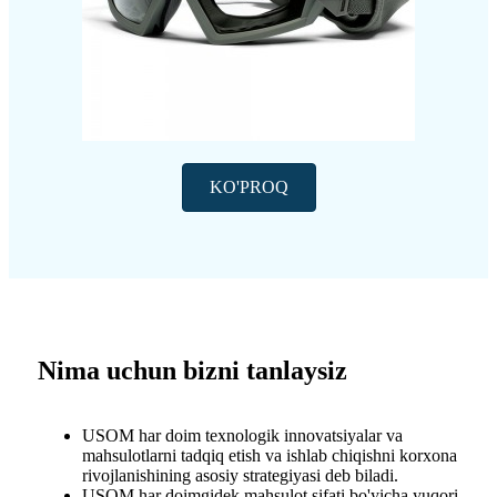
KO'PROQ
Nima uchun bizni tanlaysiz
USOM har doim texnologik innovatsiyalar va
mahsulotlarni tadqiq etish va ishlab chiqishni korxona
rivojlanishining asosiy strategiyasi deb biladi.
USOM har doimgidek mahsulot sifati bo'yicha yuqori