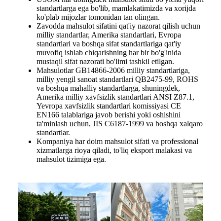
standartlarga ega bo'lib, mamlakatimizda va xorijda
ko'plab mijozlar tomonidan tan olingan.
Zavodda mahsulot sifatini qat'iy nazorat qilish uchun
milliy standartlar, Amerika standartlari, Evropa
standartlari va boshqa sifat standartlariga qat'iy
muvofiq ishlab chiqarishning har bir bo'g'inida
mustaqil sifat nazorati bo'limi tashkil etilgan.
Mahsulotlar GB14866-2006 milliy standartlariga,
milliy yengil sanoat standartlari QB2475-99, ROHS
va boshqa mahalliy standartlarga, shuningdek,
Amerika milliy xavfsizlik standartlari ANSI Z87.1,
Yevropa xavfsizlik standartlari komissiyasi CE
EN166 talablariga javob berishi yoki oshishini
ta'minlash uchun, JIS C6187-1999 va boshqa xalqaro
standartlar.
Kompaniya har doim mahsulot sifati va professional
xizmatlarga rioya qiladi, to'liq eksport malakasi va
mahsulot tizimiga ega.