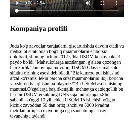
Kompaniya profili
Juda ko'p zavodlar xarajatlarni qisqartirishda davom etadi va
mahsulot sifati bilan bog'liq muammolarni e'tiborsiz
qoldiradi, shuning uchun 2012 yilda USOM ko'zoynaklari
paydo bo'ldi."Mahsulotlarga asoslangan, g'alaba qozongan
hamkorlik" tamoyiliga muvofiq, USOM Glasses mahsulot
sifatini o'zining asosi deb biladi."Biz kamroq pul ishlashni
afzal ko'ramiz, lekin barcha sifat muammolarini iloji boricha
yaxshiroq hal qilishni xohlaymiz!"Bu USOM asoschisining
mantrasi.O'zgalarga bag'rikenglik, mehnatga qattiqqo'llik bu
har bir USOM erkakning DNKsiga muhrlangan.Shu
sababli, so'nggi 10 yil ichida USOM 15 ishchisi bo'lgan
kichik zavoddan 50 dan ortiq ishchi va 5000 kvadrat
metrdan ortiq ish maydoniga ega sanoatning asosiy
tayanchiga aylandi.