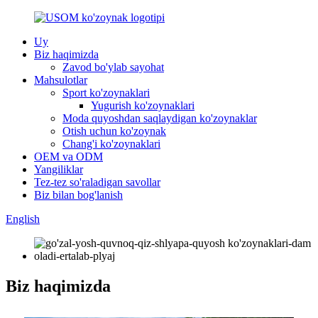
Uy
Biz haqimizda
Zavod bo'ylab sayohat
Mahsulotlar
Sport ko'zoynaklari
Yugurish ko'zoynaklari
Moda quyoshdan saqlaydigan ko'zoynaklar
Otish uchun ko'zoynak
Chang'i ko'zoynaklari
OEM va ODM
Yangiliklar
Tez-tez so'raladigan savollar
Biz bilan bog'lanish
English
Biz haqimizda