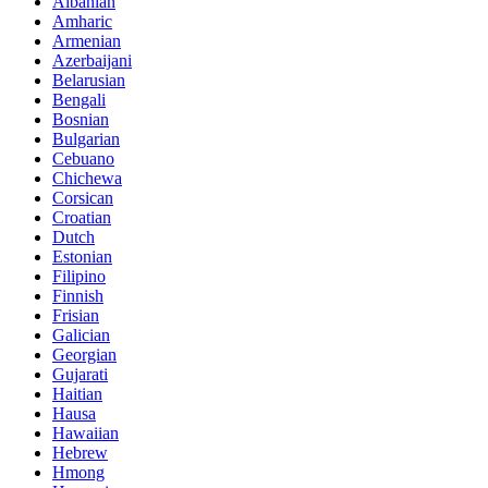
Albanian
Amharic
Armenian
Azerbaijani
Belarusian
Bengali
Bosnian
Bulgarian
Cebuano
Chichewa
Corsican
Croatian
Dutch
Estonian
Filipino
Finnish
Frisian
Galician
Georgian
Gujarati
Haitian
Hausa
Hawaiian
Hebrew
Hmong