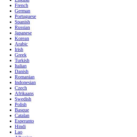
French
German
Portuguese
Spanish
Russian
Japanese
Korean
Arabic
Irish
Greek
Turkish
Italian
Danish
Romanian
Indonesian
Czech
Afrikaans
Swedish
Polish
Basque
Catalan
Esperanto
Hindi
Lao