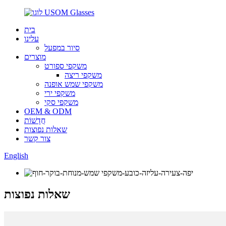
בית
עלינו
סיור במפעל
מוצרים
משקפי ספורט
משקפי ריצה
משקפי שמש אופנה
משקפי ירי
משקפי סקי
OEM & ODM
חֲדָשׁוֹת
שאלות נפוצות
צור קשר
English
שאלות נפוצות