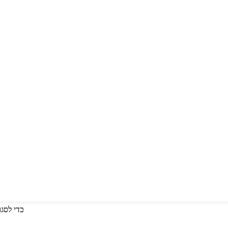
לחץ על Enter כדי לחפש או על ESC כד