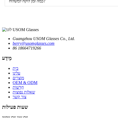
כמה זמן לוקח למשלוח?
Guangzhou USOM Glasses Co., Ltd.
berry@usomglasses.com
86 18664719266
מֵידָע
בית
עלינו
מוצרים
OEM & ODM
חֲדָשׁוֹת
שאלות נפוצות
צור קשר
שעות פעילות
יום שני יום שישי