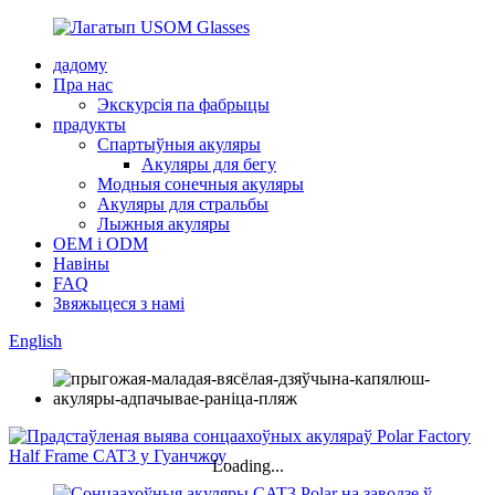
дадому
Пра нас
Экскурсія па фабрыцы
прадукты
Спартыўныя акуляры
Акуляры для бегу
Модныя сонечныя акуляры
Акуляры для стральбы
Лыжныя акуляры
OEM і ODM
Навіны
FAQ
Звяжыцеся з намі
English
Loading...