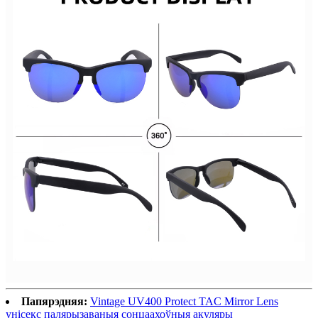
Папярэдняя:
Vintage UV400 Protect TAC Mirror Lens
унісекс палярызаваныя сонцаахоўныя акуляры