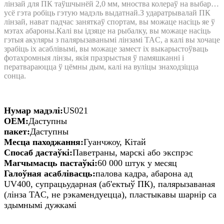
лінзай для ПК таўшчынёй 2,0 мм, мноства колераў на выбар…
усё гэта робіць гэтую мадэль выдатнай.З ударатрывалай ПК
лінзай, нават падчас заняткаў спортам, вы можаце насіць яе ў
мэтах абароны.Калі вы ідзяце на рыбалку, вы можаце насіць
гэтыя акуляры з палярызаванымі лінзамі TAC, а калі вы хочаце
зрабіць іх асаблівымі, вы можаце замест іх выкарыстоўваць
фотахромныя лінзы, якія празрыстыя ў памяшканні і
ператвараюцца ў цёмны дым, калі на вуліцы знаходзіцца
сонца.
Нумар мадэлі:
US021
OEM:
Даступны
пакет:
Даступны
Месца паходжання:
Гуанчжоу, Кітай
Спосаб дастаўкі:
Паветраны, марскі або экспрэс
Магчымасць пастаўкі:
60 000 штук у месяц
Галоўная асаблівасць:
палова кадра, абарона ад
UV400, супрацьударная (аб'ектыў ПК), палярызаваная
(лінза TAC, не рэкамендуецца), пластыкавы шарнір са
здымнымі дужкамі