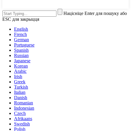
Націсніце Enter для пошуку або
ESC для закрыцця
English
French
German
Portuguese
Spanish
Russian
Japanese
Korean
Arabic
Irish
Greek
Turkish
Italian
Danish
Romanian
Indonesian
Czech
Afrikaans
Swedish
Polish