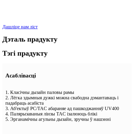
Дашліце нам ліст
Дэталь прадукту
Тэгі прадукту
Асаблівасці
1. Класічны дызайн паловы рамы
2. Лёгка здымныя дужкі можна свабодна дэмантаваць і
падабраць асабіста
3. Аб'ектыў PC/TAC абараняе ад пашкоджанняў UV400
4. Палярызаваныя лінзы TAC ізалююць блікі
5. Эрганамічны агульны дызайн, зручны ў нашэнні