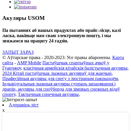
Акуляры USOM
Па пытаннях аб нашых прадуктах або прайс-лісце, калі
ласка, пакіньце нам сваю электронную пошту, і мы
звяжамся на працягу 24 гадзін.
ЗАПЫТ ЗАРАЗ
© Аўтарскае права - 2020-2023: Усе правы абаронены.
Карта
сайта
-
AMP Mobile
Пастаўшчык спартыўных ачкоў у
Гуанчжоу
,
класічныя армейскія кітайскія балістычныя акуляры
,
2024 Кітай пастаўшчык лыжных акуляраў для жанчын
,
Прафесійныя акуляры для снегу з люстраным пакрыццём
,
Індывідуальныя лыжныя акуляры супраць запацявання і
драпін, акуляры для сноўборда для зімовых снежных відаў
спорту
,
Тактычныя сонечныя акуляры
,
Адправіць ліст
x