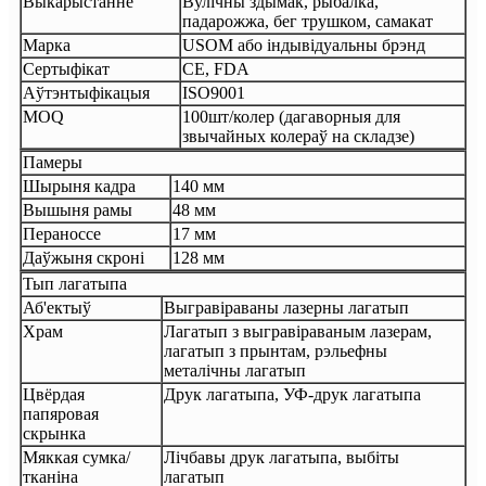
Выкарыстанне
Вулічны здымак, рыбалка,
падарожжа, бег трушком, самакат
Марка
USOM або індывідуальны брэнд
Сертыфікат
CE, FDA
Аўтэнтыфікацыя
ISO9001
MOQ
100шт/колер (дагаворныя для
звычайных колераў на складзе)
Памеры
Шырыня кадра
140 мм
Вышыня рамы
48 мм
Пераноссе
17 мм
Даўжыня скроні
128 мм
Тып лагатыпа
Аб'ектыў
Выгравіраваны лазерны лагатып
Храм
Лагатып з выгравіраваным лазерам,
лагатып з прынтам, рэльефны
металічны лагатып
Цвёрдая
Друк лагатыпа, УФ-друк лагатыпа
папяровая
скрынка
Мяккая сумка/
Лічбавы друк лагатыпа, выбіты
тканіна
лагатып