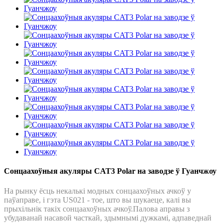
Сонцаахоўныя акуляры CAT3 Polar на заводзе ў Гуанчжоу
На рынку ёсць некалькі модных сонцаахоўных ачкоў у
паўаправе, і гэта US021 - тое, што вы шукаеце, калі вы
прыхільнік такіх сонцаахоўных ачкоў.Палова аправы з
убудаванай насавой часткай, здымнымі дужкамі, адпаведнай