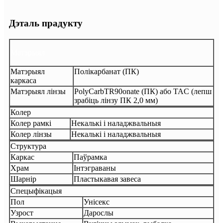
Дэталь прадукту
Матэрыял
Матэрыял
Полікарбанат (ПК)
каркаса
Матэрыял лінзы
PolyCarbTR90onate (ПК) або TAC (лепш
зрабіць лінзу ПК 2,0 мм)
Колер
Колер рамкі
Некалькі і наладжвальныя
Колер лінзы
Некалькі і наладжвальныя
Структура
Каркас
Паўрамка
Храм
Інтэграваны
Шарнір
Пластыкавая завеса
Спецыфікацыя
Пол
Унісекс
Узрост
Дарослы