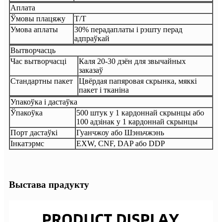
Аплата
Ўмовы плацяжу
T/T
Умова аплаты
30% перадаплаты і рэшту перад
адпраўкай
Вытворчасць
Час вытворчасці
Каля 20-30 дзён для звычайных
заказаў
Стандартны пакет
Цвёрдая папяровая скрынка, мяккі
пакет і тканіна
Упакоўка і дастаўка
Ўпакоўка
500 штук у 1 кардоннай скрынцы або
100 адзінак у 1 кардоннай скрынцы
Порт дастаўкі
Гуанчжоу або Шэньчжэнь
Інкатэрмс
EXW, CNF, DAP або DDP
Выстава прадукту