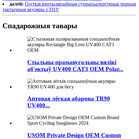
далей:
Гнуткія вентыляцыйныя супрацьалергічныя чорныя
тактычныя акуляры з ТПУ
Спадарожныя тавары
Стыльны прамавугольны вялікі
аб'ектыў UV400 CAT3 OEM Polar...
Аптовая лёгкая абарона TR90
UV400...
USOM Private Design OEM Custom