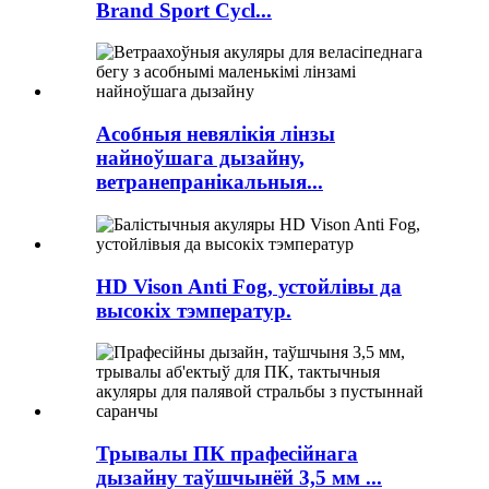
Brand Sport Cycl...
Асобныя невялікія лінзы
найноўшага дызайну,
ветранепранікальныя...
HD Vison Anti Fog, устойлівы да
высокіх тэмператур.
Трывалы ПК прафесійнага
дызайну таўшчынёй 3,5 мм ...