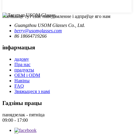
Напішыце тут сваё паведамленне і адпраўце яго нам
Guangzhou USOM Glasses Co., Ltd.
berry@usomglasses.com
86 18664719266
інфармацыя
дадому
Пра нас
прадукты
OEM і ODM
Навіны
FAQ
Звяжыцеся з намі
Гадзіны працы
панядзелак - пятніца
09:00 - 17:00