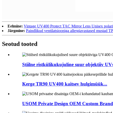
Eelmine:
Vintage UV400 Protect TAC Mirror Lens Unisex polarise
Järgmine:
Paindlikud ventilatsiooniga allergiavastased mustad TPU
Seotud tooted
Stiilne ristkülikukujuline suur objektiiv 
Kerge TR90 UV400 kaitsev hulgimüük...
USOM Private Design OEM Custom Brand S