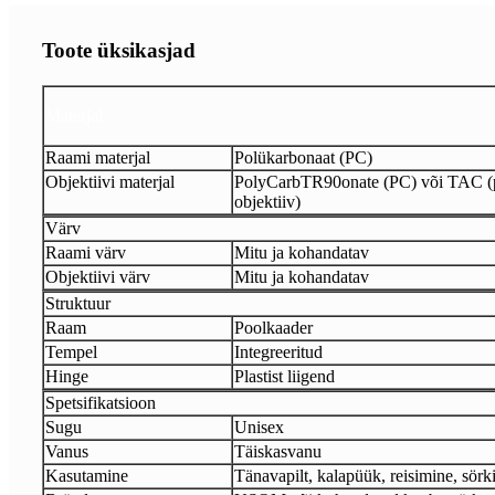
Toote üksikasjad
Materjal
Raami materjal
Polükarbonaat (PC)
Objektiivi materjal
PolyCarbTR90onate (PC) või TAC (
objektiiv)
Värv
Raami värv
Mitu ja kohandatav
Objektiivi värv
Mitu ja kohandatav
Struktuur
Raam
Poolkaader
Tempel
Integreeritud
Hinge
Plastist liigend
Spetsifikatsioon
Sugu
Unisex
Vanus
Täiskasvanu
Kasutamine
Tänavapilt, kalapüük, reisimine, sörk