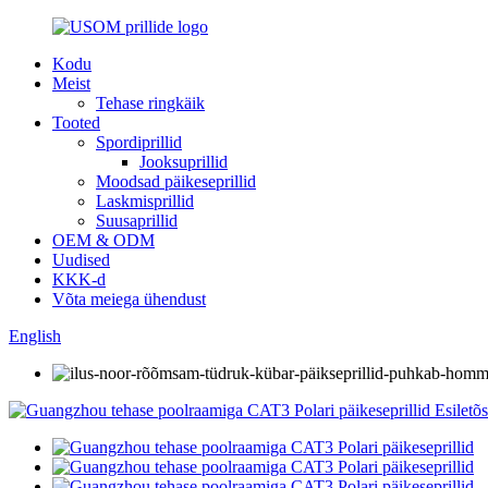
Kodu
Meist
Tehase ringkäik
Tooted
Spordiprillid
Jooksuprillid
Moodsad päikeseprillid
Laskmisprillid
Suusaprillid
OEM & ODM
Uudised
KKK-d
Võta meiega ühendust
English