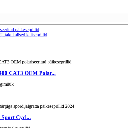
eritud päikeseprillid
 taktikalised kaitseprillid
UV400 CAT3 OEM Polar...
port Cycl...