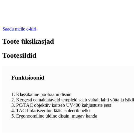
Saada meile e-kiri
Toote üksikasjad
Tootesildid
Funktsioonid
1. Klassikaline poolraami disain
2. Kergesti eemaldatavaid templeid saab vabalt lahti võtta ja isik
3. PC/TAC objektiiv kaitseb UV400 kahjustuste eest
4. TAC Polariseeritud lääts isoleerib helki
5. Ergonoomiline üldine disain, mugav kanda