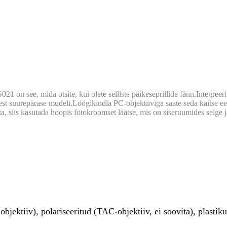
S021 on see, mida otsite, kui olete selliste päikeseprillide fänn.Integ
t suurepärase mudeli.Löögikindla PC-objektiiviga saate seda kaitse ees
a, siis kasutada hoopis fotokroomset läätse, mis on siseruumides selge 
jektiiv), polariseeritud (TAC-objektiiv, ei soovita), plastik