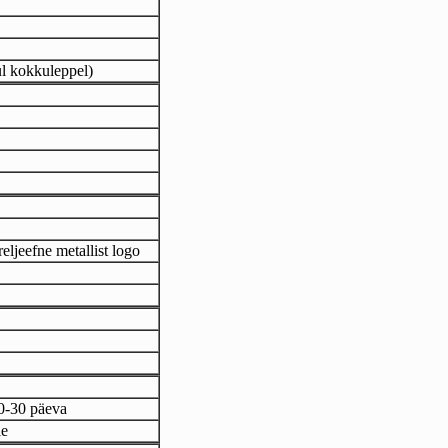
ul kokkuleppel)
reljeefne metallist logo
20-30 päeva
ie