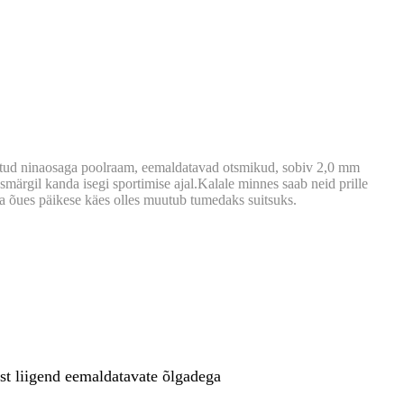
reeritud ninaosaga poolraam, eemaldatavad otsmikud, sobiv 2,0 mm
märgil kanda isegi sportimise ajal.Kalale minnes saab neid prille
ja õues päikese käes olles muutub tumedaks suitsuks.
ust liigend eemaldatavate õlgadega