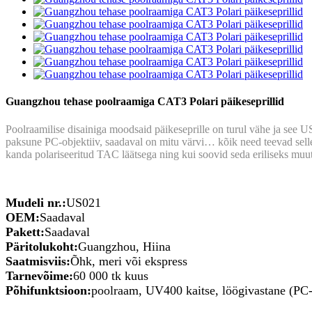
Guangzhou tehase poolraamiga CAT3 Polari päikeseprillid
Poolraamilise disainiga moodsaid päikeseprille on turul vähe ja see U
paksune PC-objektiiv, saadaval on mitu värvi… kõik need teevad selles
kanda polariseeritud TAC läätsega ning kui soovid seda eriliseks muut
Mudeli nr.:
US021
OEM:
Saadaval
Pakett:
Saadaval
Päritolukoht:
Guangzhou, Hiina
Saatmisviis:
Õhk, meri või ekspress
Tarnevõime:
60 000 tk kuus
Põhifunktsioon:
poolraam, UV400 kaitse, löögivastane (PC-ob