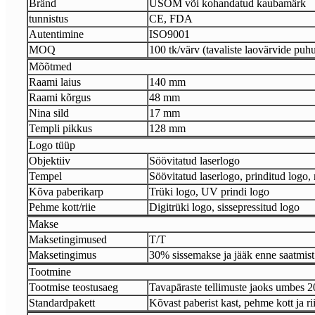
Bränd
USOM või kohandatud kaubamärk
tunnistus
CE, FDA
Autentimine
ISO9001
MOQ
100 tk/värv (tavaliste laovärvide puh
Mõõtmed
Raami laius
140 mm
Raami kõrgus
48 mm
Nina sild
17 mm
Templi pikkus
128 mm
Logo tüüp
Objektiiv
Söövitatud laserlogo
Tempel
Söövitatud laserlogo, prinditud logo, 
Kõva paberikarp
Trüki logo, UV prindi logo
Pehme kott/riie
Digitrüki logo, sissepressitud logo
Makse
Maksetingimused
T/T
Maksetingimus
30% sissemakse ja jääk enne saatmist
Tootmine
Tootmise teostusaeg
Tavapäraste tellimuste jaoks umbes 
Standardpakett
Kõvast paberist kast, pehme kott ja ri