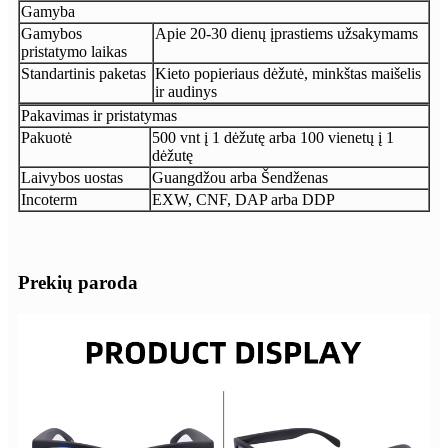
Gamyba
Gamybos
Apie 20-30 dienų įprastiems užsakymams
pristatymo laikas
Standartinis paketas
Kieto popieriaus dėžutė, minkštas maišelis
ir audinys
Pakavimas ir pristatymas
Pakuotė
500 vnt į 1 dėžutę arba 100 vienetų į 1
dėžutę
Laivybos uostas
Guangdžou arba Šendženas
Incoterm
EXW, CNF, DAP arba DDP
Prekių paroda