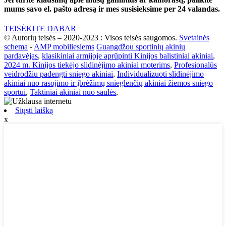
mums savo el. pašto adresą ir mes susisieksime per 24 valandas.
TEISĖKITE DABAR
© Autorių teisės – 2020-2023 : Visos teisės saugomos.
Svetainės
schema
-
AMP mobiliesiems
Guangdžou sportinių akinių
pardavėjas
,
klasikiniai armijoje aprūpinti Kinijos balistiniai akiniai
,
2024 m. Kinijos tiekėjo slidinėjimo akiniai moterims
,
Profesionalūs
veidrodžiu padengti sniego akiniai
,
Individualizuoti slidinėjimo
akiniai nuo rasojimo ir įbrėžimų snieglenčių akiniai žiemos sniego
sportui
,
Taktiniai akiniai nuo saulės
,
Siųsti laišką
x