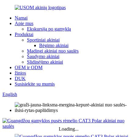
Namai
Apie mus
Ekskursija po gamyklą
Produktai
Sportiniai akiniai
Bėgimo akiniai
Madingi akiniai nuo saulės
Šaudymo akiniai
Slidinėjimo akiniai
OEM ir ODM
žinios
DUK
Susisiekite su mumis
English
Loading...