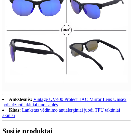
Ankstesnis:
Vintage UV400 Protect TAC Mirror Lens Unisex
poliarizuoti akiniai nuo saulės
Kitas:
Lankstūs vėdinimo antialerginiai juodi TPU taktiniai
akiniai
Susiję produktai