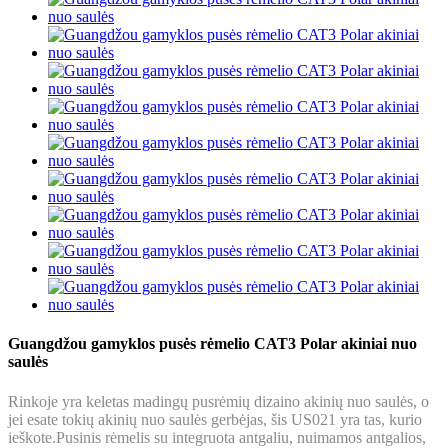
Guangdžou gamyklos pusės rėmelio CAT3 Polar akiniai nuo
saulės
Rinkoje yra keletas madingų pusrėmių dizaino akinių nuo saulės, o
jei esate tokių akinių nuo saulės gerbėjas, šis US021 yra tas, kurio
ieškote.Pusinis rėmelis su integruota antgaliu, nuimamos antgalios,