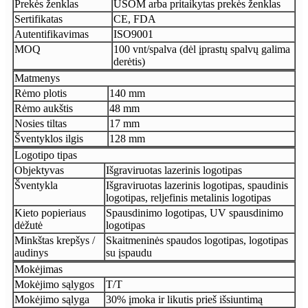
Prekės ženklas
USOM arba pritaikytas prekės ženklas
Sertifikatas
CE, FDA
Autentifikavimas
ISO9001
MOQ
100 vnt/spalva (dėl įprastų spalvų galima
derėtis)
Matmenys
Rėmo plotis
140 mm
Rėmo aukštis
48 mm
Nosies tiltas
17 mm
Šventyklos ilgis
128 mm
Logotipo tipas
Objektyvas
Išgraviruotas lazerinis logotipas
Šventykla
Išgraviruotas lazerinis logotipas, spaudinis
logotipas, reljefinis metalinis logotipas
Kieto popieriaus
Spausdinimo logotipas, UV spausdinimo
dėžutė
logotipas
Minkštas krepšys /
Skaitmeninės spaudos logotipas, logotipas
audinys
su įspaudu
Mokėjimas
Mokėjimo sąlygos
T/T
Mokėjimo sąlyga
30% įmoka ir likutis prieš išsiuntimą