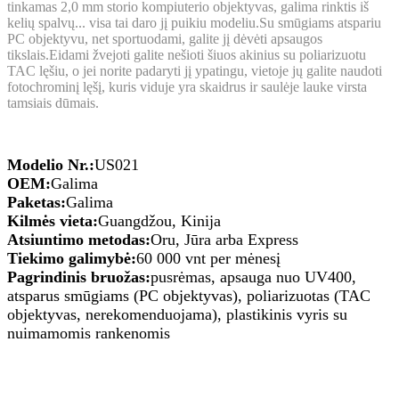
tinkamas 2,0 mm storio kompiuterio objektyvas, galima rinktis iš
kelių spalvų... visa tai daro jį puikiu modeliu.Su smūgiams atspariu
PC objektyvu, net sportuodami, galite jį dėvėti apsaugos
tikslais.Eidami žvejoti galite nešioti šiuos akinius su poliarizuotu
TAC lęšiu, o jei norite padaryti jį ypatingu, vietoje jų galite naudoti
fotochrominį lęšį, kuris viduje yra skaidrus ir saulėje lauke virsta
tamsiais dūmais.
Modelio Nr.:
US021
OEM:
Galima
Paketas:
Galima
Kilmės vieta:
Guangdžou, Kinija
Atsiuntimo metodas:
Oru, Jūra arba Express
Tiekimo galimybė:
60 000 vnt per mėnesį
Pagrindinis bruožas:
pusrėmas, apsauga nuo UV400,
atsparus smūgiams (PC objektyvas), poliarizuotas (TAC
objektyvas, nerekomenduojama), plastikinis vyris su
nuimamomis rankenomis