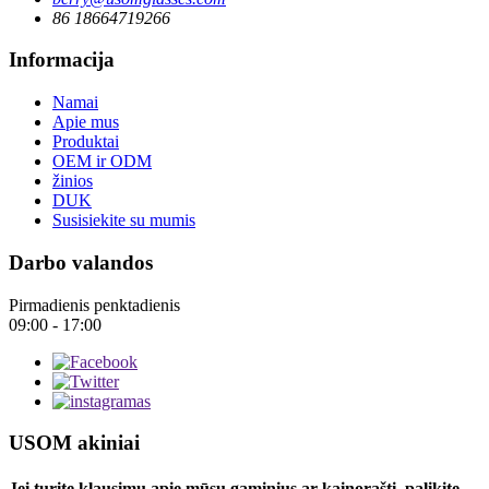
86 18664719266
Informacija
Namai
Apie mus
Produktai
OEM ir ODM
žinios
DUK
Susisiekite su mumis
Darbo valandos
Pirmadienis penktadienis
09:00 - 17:00
USOM akiniai
Jei turite klausimų apie mūsų gaminius ar kainoraštį, palikite