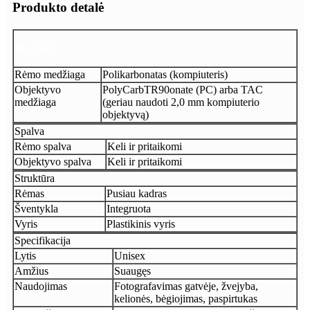
Produkto detalė
Medžiaga
Rėmo medžiaga
Polikarbonatas (kompiuteris)
Objektyvo
PolyCarbTR90onate (PC) arba TAC
medžiaga
(geriau naudoti 2,0 mm kompiuterio
objektyvą)
Spalva
Rėmo spalva
Keli ir pritaikomi
Objektyvo spalva
Keli ir pritaikomi
Struktūra
Rėmas
Pusiau kadras
Šventykla
Integruota
Vyris
Plastikinis vyris
Specifikacija
Lytis
Unisex
Amžius
Suaugęs
Naudojimas
Fotografavimas gatvėje, žvejyba,
kelionės, bėgiojimas, paspirtukas