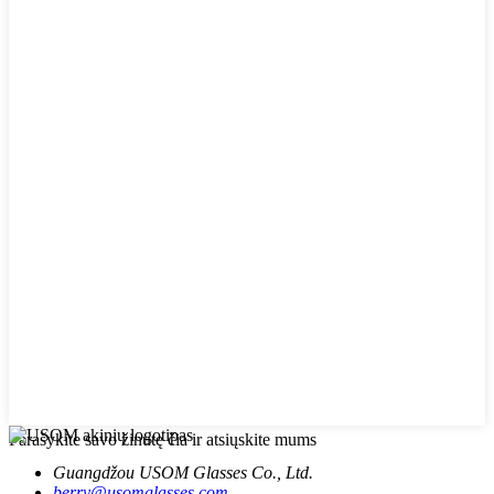
Parašykite savo žinutę čia ir atsiųskite mums
Guangdžou USOM Glasses Co., Ltd.
berry@usomglasses.com