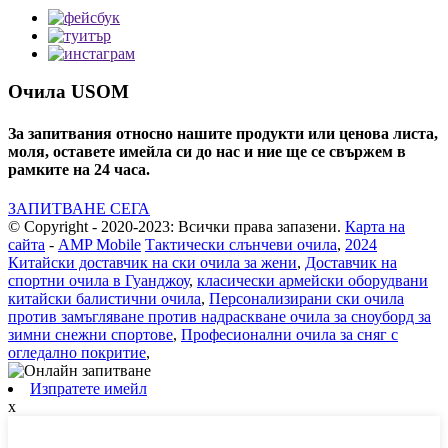
Очила USOM
За запитвания относно нашите продукти или ценова листа,
моля, оставете имейла си до нас и ние ще се свържем в
рамките на 24 часа.
ЗАПИТВАНЕ СЕГА
© Copyright - 2020-2023: Всички права запазени.
Карта на
сайта
-
AMP Mobile
Тактически слънчеви очила
,
2024
Китайски доставчик на ски очила за жени
,
Доставчик на
спортни очила в Гуанджоу
,
класически армейски оборудвани
китайски балистични очила
,
Персонализирани ски очила
против замъгляване против надраскване очила за сноуборд за
зимни снежни спортове
,
Професионални очила за сняг с
огледално покритие
,
Изпратете имейл
x