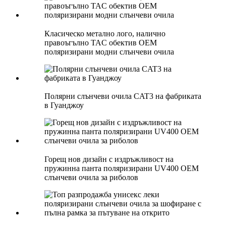
Класическо метално лого, налично
правоъгълно TAC обектив OEM
поляризирани модни слънчеви очила
Полярни слънчеви очила CAT3 на фабриката
в Гуанджоу
Горещ нов дизайн с издръжливост на
пружинна панта поляризирани UV400 OEM
слънчеви очила за риболов