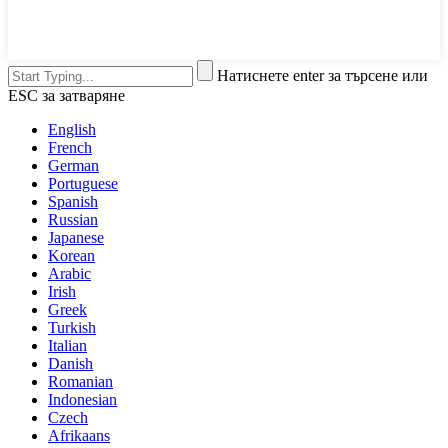
Натиснете enter за търсене или
ESC за затваряне
English
French
German
Portuguese
Spanish
Russian
Japanese
Korean
Arabic
Irish
Greek
Turkish
Italian
Danish
Romanian
Indonesian
Czech
Afrikaans