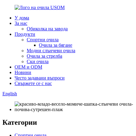
У дома
За нас
Обиколка на завода
Продукти
Спортни очила
Очила за бягане
Модни слънчеви очила
Очила за стрелба
Ски очила
OEM и ODM
Новини
Често задавани въпроси
Свържете се с нас
English
Категории
Спортни очила