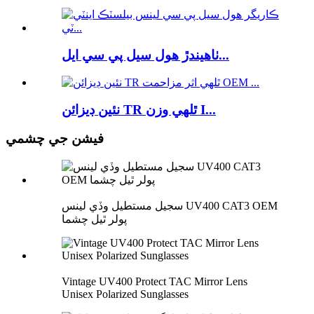
ٺاهيندڙ هول سيل پي سي ايل...
نئين ڊيزائن TR ٿلهي وزن I...
فيشن جي چشمي
سجيل مستطيل وڏي لينس UV400 CAT3 OEM
پولر ٿيل چشما
Vintage UV400 Protect TAC Mirror Lens
Unisex Polarized Sunglasses