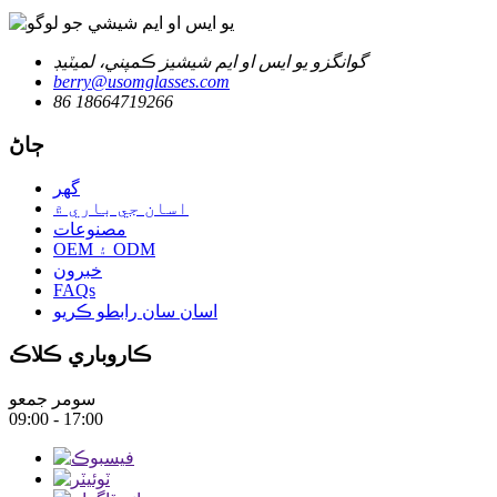
گوانگزو يو ايس او ايم شيشيز ڪمپني، لميٽيڊ
berry@usomglasses.com
86 18664719266
ڄاڻ
گهر
اسان جي باري ۾
مصنوعات
OEM ۽ ODM
خبرون
FAQs
اسان سان رابطو ڪريو
ڪاروباري ڪلاڪ
سومر جمعو
09:00 - 17:00