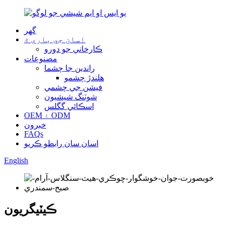
گهر
اسان جي باري ۾
ڪارخاني جو دورو
مصنوعات
راندين جا چشما
هلندڙ چشمو
فيشن جي چشمي
شوٽنگ شيشيون
اسڪائي گگلس
OEM ۽ ODM
خبرون
FAQs
اسان سان رابطو ڪريو
English
ڪيٽيگريون