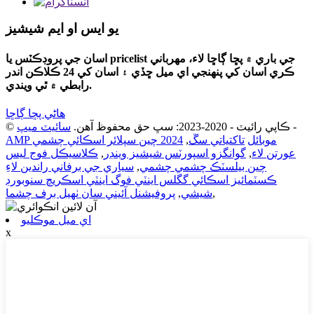
يو ايس او ايم شيشيز
اسان جي پروڊڪٽس يا pricelist جي باري ۾ پڇا ڳاڇا لاء، مهرباني
ڪري اسان کي پنهنجي اي ميل ڇڏي ۽ اسان کي 24 ڪلاڪن اندر
رابطي ۾ ٿي ويندي.
ھاڻي پڇا ڳاڇا
-
© ڪاپي رائيٽ - 2020-2023: سڀ حق محفوظ آهن.
سائيٽ ميپ
AMP موبائل
تاکتياتي سڱ
,
2024 چين سپلائر اسڪائي چشمي
عورتن لاء
,
گوانگزو اسپورٽس شيشيز وينڊر
,
ڪلاسيڪل فوج ليس
چين بيلسٽڪ چشمي چشمي
,
سياري جي برفاني راندين لاءِ
ڪسٽمائيز اسڪائي گگلس اينٽي فوگ اينٽي اسڪريچ سنوبورڊ
,
شيشي
,
پروفيشنل آئيني سان ٺهيل برف چشما
اي ميل موڪليو
x