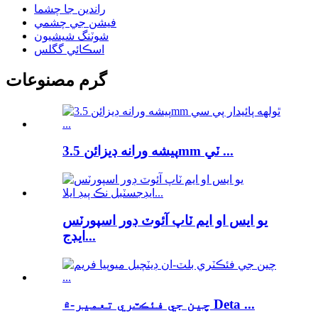
راندين جا چشما
فيشن جي چشمي
شوٽنگ شيشيون
اسڪائي گگلس
گرم مصنوعات
پيشه ورانه ڊيزائن 3.5mm ٽي ...
يو ايس او ايم ٽاپ آئوٽ ڊور اسپورٽس
ايڊج...
چين جي فئڪٽري تعمير-۾ Deta ...