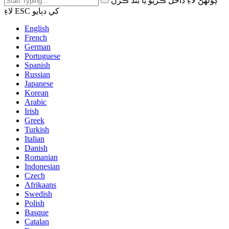
ڳولهڻ لاءِ داخل ڪريو يا بند ڪرڻ
لاءِ ESC کي دٻايو
English
French
German
Portuguese
Spanish
Russian
Japanese
Korean
Arabic
Irish
Greek
Turkish
Italian
Danish
Romanian
Indonesian
Czech
Afrikaans
Swedish
Polish
Basque
Catalan