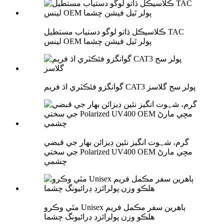
ڪلاسيڪل ڌاتو لوگو دستياب مستطيل TAC
لينس OEM پولر ٿيل فيشن چشما
گوانگزو فئڪٽري اڌ فريم CAT3 پولر سج گلاسز
گرم، شہوت انگیز نئين ڊيزائن بهار جي قبضي
جي سختي Polarized UV400 OEM مڇي مارڻ
چشمي
مٿي وڪرو Unisex ٻاهرين سفر مڪمل فريم
هلڪو وزن پولرائزڊ ڊرائيونگ چشما