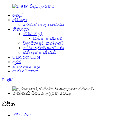
ගෙදර
අපි ගැන
කර්මාන්තශාලා සංචාරය
නිෂ්පාදන
ක්රීඩා වීදුරු
ධාවන කණ්නාඩි
විලාසිතා අව් කණ්ණාඩි
වෙඩි තැබීමේ කණ්නාඩි
ස්කී ඇස් කණ්ණාඩි
OEM සහ ODM
පුවත්
නිතර අසන පැන
අපව අමතන්න
English
වර්ග
ක්රීඩා වීදුරු