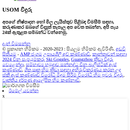
USOM වීදුරු
අපගේ නිෂ්පාදන හෝ මිල ලැයිස්තුව පිළිබඳ විමසීම් සඳහා,
කරුණාකර ඔබගේ විද්‍යුත් තැපෑල අප වෙත තබන්න, අපි පැය
24ක් ඇතුළත සම්බන්ධ වන්නෙමු.
දැන් විමසන්න
© ප්‍රකාශන හිමිකම - 2020-2023 : සියලුම හිමිකම් ඇවිරිණි.
අඩවි
සිතියම
-
AMP ජංගම
උපායශීලී අව් කණ්ණාඩි
,
කාන්තාවන් සඳහා
2024 චීන සැපයුම්කරු Ski Goggles
,
Guangzhou ක්‍රීඩා වීදුරු
වෙළෙන්දා
,
සම්භාව්‍ය හමුදාව සන්නද්ධ චීන බැලිස්ටික් ඇස්
කණ්ණාඩි
,
ශීත ඍතු හිම ක්‍රීඩා සඳහා අභිරුචිකරණය කරන ලද
ස්කී ඇස් කණ්ණාඩි විරෝධී මීදුම සීරීම් විරෝධී හිම පුවරු වීදුරු
,
වෘත්තීය දර්පණ ආලේපිත හිම කණ්නාඩි
,
ඊමේල් යවන්න
x