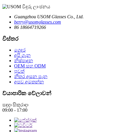
Guangzhou USOM Glasses Co., Ltd.
berry@usomglasses.com
86 18664719266
විස්තර
ගෙදර
අපි ගැන
නිෂ්පාදන
OEM සහ ODM
පුවත්
නිතර අසන පැන
අපව අමතන්න
ව්යාපාරික වේලාවන්
සඳුදා සිකුරාදා
09:00 - 17:00