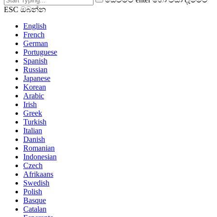
ESC ඔබන්න
English
French
German
Portuguese
Spanish
Russian
Japanese
Korean
Arabic
Irish
Greek
Turkish
Italian
Danish
Romanian
Indonesian
Czech
Afrikaans
Swedish
Polish
Basque
Catalan