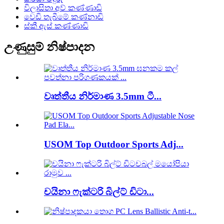
විලාසිතා අව් කණ්ණාඩි
වෙඩි තැබීමේ කණ්නාඩි
ස්කී ඇස් කණ්ණාඩි
උණුසුම් නිෂ්පාදන
වෘත්තීය නිර්මාණ 3.5mm ටී...
USOM Top Outdoor Sports Adj...
චයිනා ෆැක්ටරි බිල්ට් ඩිටා...