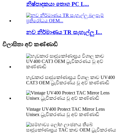
නිෂ්පාදකයා තොග PC L...
නව නිර්මාණය TR සැහැල්ලු I...
විලාසිතා අව් කණ්ණාඩි
හැඩකාර සෘජුකෝණාස්‍රය විශාල කාච UV400
CAT3 OEM ධ්‍රැවීකරණය වූ අව් කණ්ණාඩි
Vintage UV400 Protect TAC Mirror Lens
Unisex ධ්‍රැවීකරණය වූ අව් කණ්ණාඩි