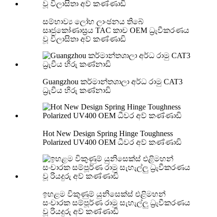
සම්භාව්‍ය ලෝහ ලාංඡනය තිබේ
සෘජුකෝණාස්‍රය TAC කාච OEM ධ්‍රැවීකරණය
වූ විලාසිතා අව් කණ්ණාඩි
Guangzhou කර්මාන්තශාලා අර්ධ රාමු CAT3
ධ්‍රැවීය හිරු කණ්නාඩි
Hot New Design Spring Hinge Toughness
Polarized UV400 OEM ධීවර අව් කණ්ණාඩි
ඉහළම විකුණුම් යුනිසෙක්ස් එළිමහන්
සංචාරක සම්පූර්ණ රාමු සැහැල්ලු ධ්‍රැවීකරණය
වූ රියදුරු අව් කණ්ණාඩි