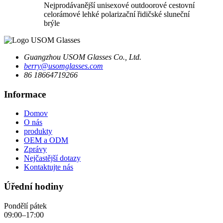
Nejprodávanější unisexové outdoorové cestovní
celorámové lehké polarizační řidičské sluneční
brýle
Guangzhou USOM Glasses Co., Ltd.
berry@usomglasses.com
86 18664719266
Informace
Domov
O nás
produkty
OEM a ODM
Zprávy
Nejčastější dotazy
Kontaktujte nás
Úřední hodiny
Pondělí pátek
09:00–17:00