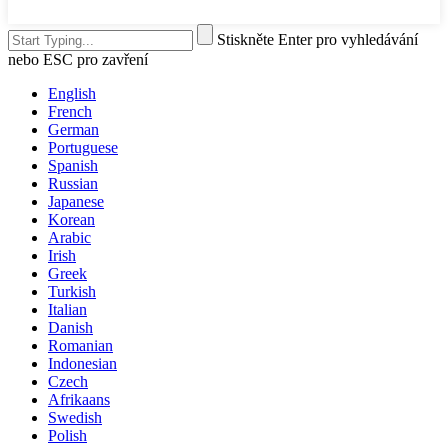
Stiskněte Enter pro vyhledávání
nebo ESC pro zavření
English
French
German
Portuguese
Spanish
Russian
Japanese
Korean
Arabic
Irish
Greek
Turkish
Italian
Danish
Romanian
Indonesian
Czech
Afrikaans
Swedish
Polish