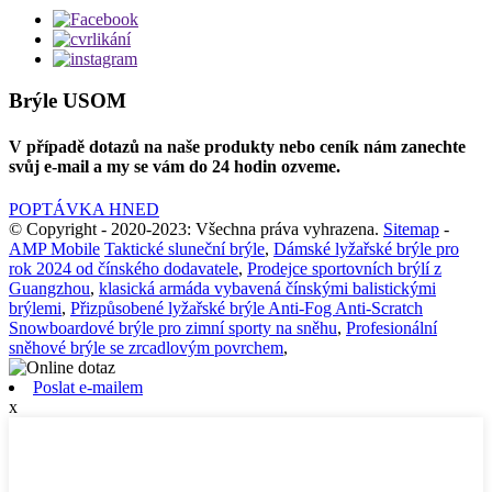
Brýle USOM
V případě dotazů na naše produkty nebo ceník nám zanechte
svůj e-mail a my se vám do 24 hodin ozveme.
POPTÁVKA HNED
© Copyright - 2020-2023: Všechna práva vyhrazena.
Sitemap
-
AMP Mobile
Taktické sluneční brýle
,
Dámské lyžařské brýle pro
rok 2024 od čínského dodavatele
,
Prodejce sportovních brýlí z
Guangzhou
,
klasická armáda vybavená čínskými balistickými
brýlemi
,
Přizpůsobené lyžařské brýle Anti-Fog Anti-Scratch
Snowboardové brýle pro zimní sporty na sněhu
,
Profesionální
sněhové brýle se zrcadlovým povrchem
,
Poslat e-mailem
x