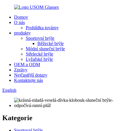
Domov
O nás
Prohlídka továrny
produkty
Sportovní brýle
Běžecké brýle
Módní sluneční brýle
Střelecké brýle
Lyžařské brýle
OEM a ODM
Zprávy
Nejčastější dotazy
Kontaktujte nás
English
Kategorie
Sportovní brýle