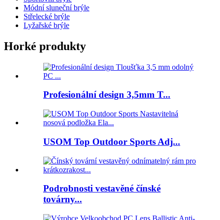
Módní sluneční brýle
Střelecké brýle
Lyžařské brýle
Horké produkty
Profesionální design 3,5mm T...
USOM Top Outdoor Sports Adj...
Podrobnosti vestavěné čínské
továrny...