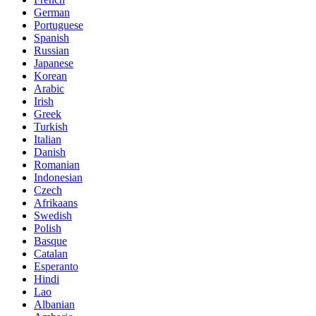
German
Portuguese
Spanish
Russian
Japanese
Korean
Arabic
Irish
Greek
Turkish
Italian
Danish
Romanian
Indonesian
Czech
Afrikaans
Swedish
Polish
Basque
Catalan
Esperanto
Hindi
Lao
Albanian