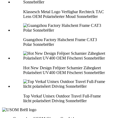
Klassesch Metal Logo Verfügbar Rechteck TAC
Lens OEM Polariséierter Moud Sonnebrëller
Guangzhou Factory Halschent Frame CAT3
Polar Sonnebrëller
Hot New Design Fréijoer Scharnier Zähegkeet
Polariséiert UV400 OEM Fëscherei Sonnebrëller
Top Verkaf Unisex Outdoor Travel Full-Frame
liicht polariséiert Driving Sonnebrëller