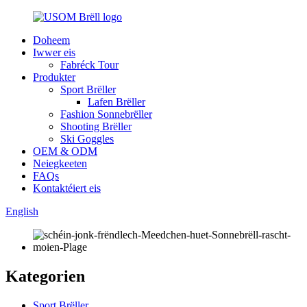
Doheem
Iwwer eis
Fabréck Tour
Produkter
Sport Brëller
Lafen Brëller
Fashion Sonnebrëller
Shooting Brëller
Ski Goggles
OEM & ODM
Neiegkeeten
FAQs
Kontaktéiert eis
English
Kategorien
Sport Brëller