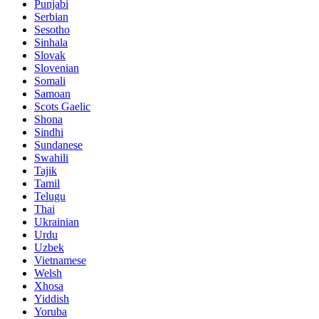
Punjabi
Serbian
Sesotho
Sinhala
Slovak
Slovenian
Somali
Samoan
Scots Gaelic
Shona
Sindhi
Sundanese
Swahili
Tajik
Tamil
Telugu
Thai
Ukrainian
Urdu
Uzbek
Vietnamese
Welsh
Xhosa
Yiddish
Yoruba