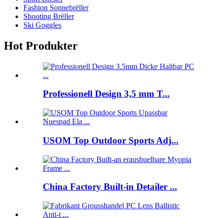
Fashion Sonnebrëller
Shooting Brëller
Ski Goggles
Hot Produkter
Professionell Design 3,5 mm T...
USOM Top Outdoor Sports Adj...
China Factory Built-in Detailer ...