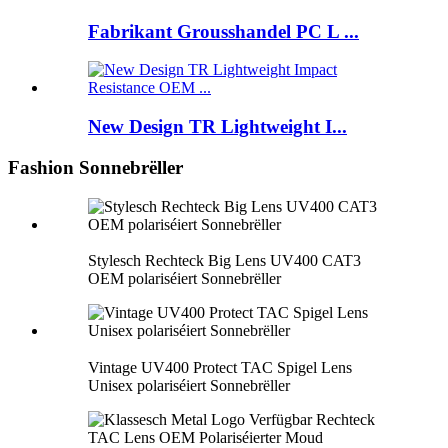
Fabrikant Grousshandel PC L ...
New Design TR Lightweight I...
Fashion Sonnebrëller
Stylesch Rechteck Big Lens UV400 CAT3
OEM polariséiert Sonnebrëller
Vintage UV400 Protect TAC Spigel Lens
Unisex polariséiert Sonnebrëller