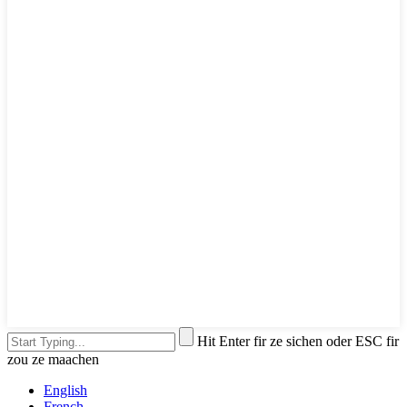
Hit Enter fir ze sichen oder ESC fir
zou ze maachen
English
French