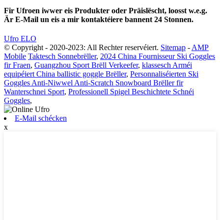
Fir Ufroen iwwer eis Produkter oder Präislëscht, loosst w.e.g.
Är E-Mail un eis a mir kontaktéiere bannent 24 Stonnen.
Ufro ELO
© Copyright - 2020-2023: All Rechter reservéiert.
Sitemap
-
AMP
Mobile
Taktesch Sonnebrëller
,
2024 China Fournisseur Ski Goggles
fir Fraen
,
Guangzhou Sport Brëll Verkeefer
,
klassesch Arméi
equipéiert China ballistic goggle Brëller
,
Personnaliséierten Ski
Goggles Anti-Niwwel Anti-Scratch Snowboard Brëller fir
Wanterschnei Sport
,
Professionell Spigel Beschichtete Schnéi
Goggles
,
E-Mail schécken
x