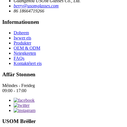
Guangzhou USOM Glasses Co., Ltd.
berry@usomglasses.com
86 18664719266
Informatiounen
Doheem
Iwwer eis
Produkter
OEM & ODM
Neiegkeeten
FAQs
Kontaktéiert eis
Affär Stonnen
Méindes - Freideg
09:00 - 17:00
USOM Brëller