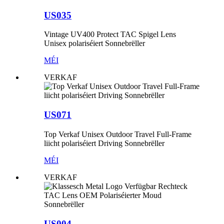
US035
Vintage UV400 Protect TAC Spigel Lens
Unisex polariséiert Sonnebrëller
MÉI
VERKAF
US071
Top Verkaf Unisex Outdoor Travel Full-Frame
liicht polariséiert Driving Sonnebrëller
MÉI
VERKAF
US004