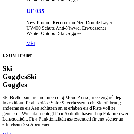
UF 035
New Product Recommandéiert Double Layer
UV400 Schutz Anti-Niwwel Erwuessener
Wanter Outdoor Ski Goggles
MÉI
USOM Brëller
Ski
Goggles
Ski
Goggles
Ski Brëller sinn net nëmmen eng Moud Ausso, mee eng néideg
Investitioun fir all seriöse Skier.Si verbesseren eis Skierfahrung
andeems se eis Aen schützen an et erlaben eis d'Piste voll ze
genéissen.Wielt dat richtegt Paar Skibrille baséiert op Faktoren wéi
Lensqualitéit, Fit a Funktionalitéit ass essentiell fir eng sécher an
erhuelsam Ski Abenteuer.