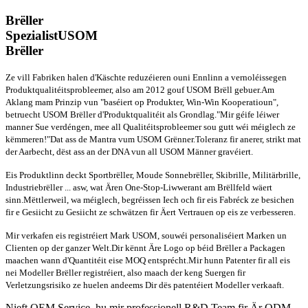
Brëller
Spezialist
USOM
Brëller
Ze vill Fabriken halen d'Käschte reduzéieren ouni Ennlinn a vernoléissegen
Produktqualitéitsprobleemer, also am 2012 gouf USOM Brëll gebuer.Am
Aklang mam Prinzip vun "baséiert op Produkter, Win-Win Kooperatioun",
betruecht USOM Brëller d'Produktqualitéit als Grondlag."Mir géife léiwer
manner Sue verdéngen, mee all Qualitéitsprobleemer sou gutt wéi méiglech ze
këmmeren!"Dat ass de Mantra vum USOM Grënner.Toleranz fir anerer, strikt mat
der Aarbecht, dëst ass an der DNA vun all USOM Männer gravéiert.
Eis Produktlinn deckt Sportbrëller, Moude Sonnebrëller, Skibrille, Militärbrille,
Industriebrëller ... asw, wat Ären One-Stop-Liwwerant am Brëllfeld wäert
sinn.Mëttlerweil, wa méiglech, begréissen Iech och fir eis Fabréck ze besichen
fir e Gesiicht zu Gesiicht ze schwätzen fir Äert Vertrauen op eis ze verbesseren.
Mir verkafen eis registréiert Mark USOM, souwéi personaliséiert Marken un
Clienten op der ganzer Welt.Dir kënnt Äre Logo op béid Brëller a Packagen
maachen wann d'Quantitéit eise MOQ entsprécht.Mir hunn Patenter fir all eis
nei Modeller Brëller registréiert, also maach der keng Suergen fir
Verletzungsrisiko ze huelen andeems Dir dës patentéiert Modeller verkaaft.
Nieft OEM Service, hu mir professionell R&D Team fir Är ODM