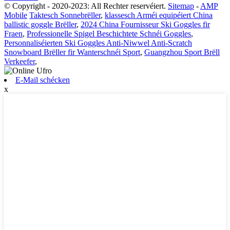
© Copyright - 2020-2023: All Rechter reservéiert.
Sitemap
-
AMP
Mobile
Taktesch Sonnebrëller
,
klassesch Arméi equipéiert China
ballistic goggle Brëller
,
2024 China Fournisseur Ski Goggles fir
Fraen
,
Professionelle Spigel Beschichtete Schnéi Goggles
,
Personnaliséierten Ski Goggles Anti-Niwwel Anti-Scratch
Snowboard Brëller fir Wanterschnéi Sport
,
Guangzhou Sport Brëll
Verkeefer
,
E-Mail schécken
x