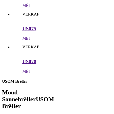
MÉI
VERKAF
US075
MÉI
VERKAF
US078
MÉI
USOM Brëller
Moud
Sonnebrëller
USOM
Brëller