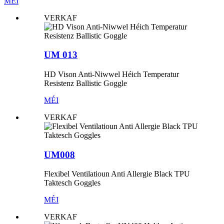
MÉI
VERKAF
UM 013
HD Vison Anti-Niwwel Héich Temperatur
Resistenz Ballistic Goggle
MÉI
VERKAF
UM008
Flexibel Ventilatioun Anti Allergie Black TPU
Taktesch Goggles
MÉI
VERKAF