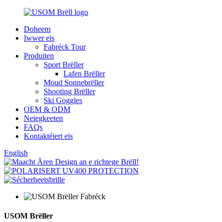
Doheem
Iwwer eis
Fabréck Tour
Produiten
Sport Brëller
Lafen Brëller
Moud Sonnebrëller
Shooting Brëller
Ski Goggles
OEM & ODM
Neiegkeeten
FAQs
Kontaktéiert eis
English
USOM Brëller