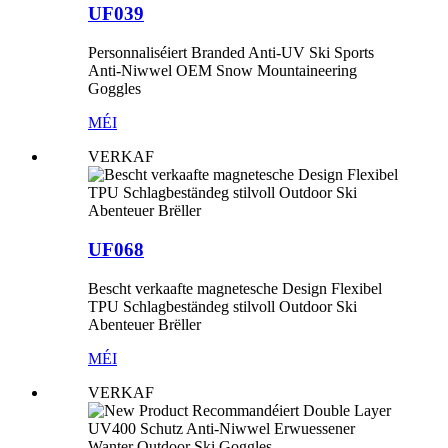
UF039
Personnaliséiert Branded Anti-UV Ski Sports
Anti-Niwwel OEM Snow Mountaineering
Goggles
MÉI
VERKAF
UF068
Bescht verkaafte magnetesche Design Flexibel
TPU Schlagbeständeg stilvoll Outdoor Ski
Abenteuer Brëller
MÉI
VERKAF