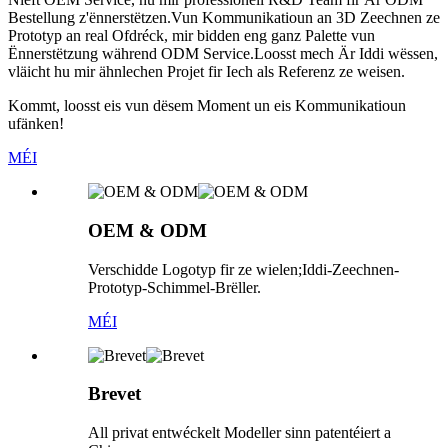
Bestellung z'ënnerstëtzen.Vun Kommunikatioun an 3D Zeechnen ze
Prototyp an real Ofdréck, mir bidden eng ganz Palette vun
Ënnerstëtzung während ODM Service.Loosst mech Är Iddi wëssen,
vläicht hu mir ähnlechen Projet fir Iech als Referenz ze weisen.
Kommt, loosst eis vun dësem Moment un eis Kommunikatioun
ufänken!
MÉI
OEM & ODM
Verschidde Logotyp fir ze wielen;Iddi-Zeechnen-
Prototyp-Schimmel-Brëller.
MÉI
Brevet
All privat entwéckelt Modeller sinn patentéiert a