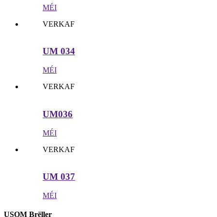
MÉI
VERKAF
UM 034
MÉI
VERKAF
UM036
MÉI
VERKAF
UM 037
MÉI
USOM Brëller