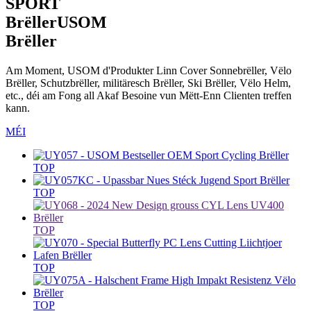
SPORT
Brëller
USOM
Brëller
Am Moment, USOM d'Produkter Linn Cover Sonnebrëller, Vëlo
Brëller, Schutzbrëller, militäresch Brëller, Ski Brëller, Vëlo Helm,
etc., déi am Fong all Akaf Besoine vun Mëtt-Enn Clienten treffen
kann.
MÉI
TOP
TOP
TOP
TOP
TOP