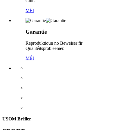
China.
MÉI
Garantie
Reproduktioun no Beweiser fir
Qualitéitsprobleemer.
MÉI
USOM Brëller