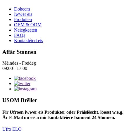
Doheem
Iwwer eis
Produiten
OEM & ODM
Neiegkeeten
FAQs
Kontaktéiert eis
Affär Stonnen
Méindes - Freideg
09:00 - 17:00
USOM Brëller
Fir Ufroen iwwer eis Produkter oder Präislëscht, loosst w.e.g.
Är E-Mail un eis a mir kontaktéiere bannent 24 Stonnen.
Ufro ELO