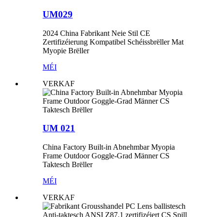
UM029
2024 China Fabrikant Neie Stil CE
Zertifizéierung Kompatibel Schéissbrëller Mat
Myopie Brëller
MÉI
VERKAF
UM 021
China Factory Built-in Abnehmbar Myopia
Frame Outdoor Goggle-Grad Männer CS
Taktesch Brëller
MÉI
VERKAF