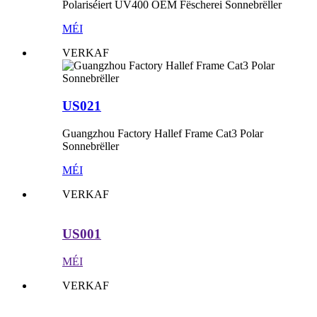
Polariséiert UV400 OEM Fëscherei Sonnebrëller
MÉI
VERKAF
US021
Guangzhou Factory Hallef Frame Cat3 Polar
Sonnebrëller
MÉI
VERKAF
US001
MÉI
VERKAF