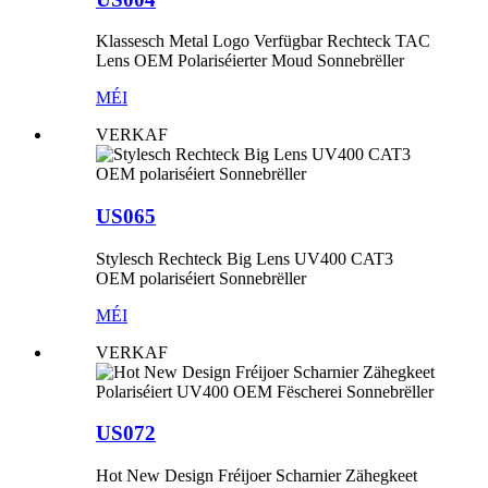
Klassesch Metal Logo Verfügbar Rechteck TAC
Lens OEM Polariséierter Moud Sonnebrëller
MÉI
VERKAF
US065
Stylesch Rechteck Big Lens UV400 CAT3
OEM polariséiert Sonnebrëller
MÉI
VERKAF
US072
Hot New Design Fréijoer Scharnier Zähegkeet