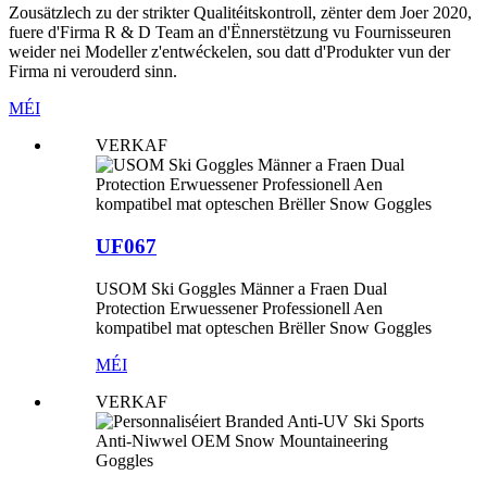
Zousätzlech zu der strikter Qualitéitskontroll, zënter dem Joer 2020,
fuere d'Firma R & D Team an d'Ënnerstëtzung vu Fournisseuren
weider nei Modeller z'entwéckelen, sou datt d'Produkter vun der
Firma ni verouderd sinn.
MÉI
VERKAF
UF067
USOM Ski Goggles Männer a Fraen Dual
Protection Erwuessener Professionell Aen
kompatibel mat opteschen Brëller Snow Goggles
MÉI
VERKAF