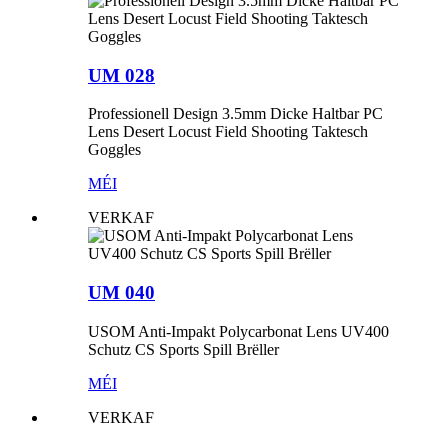
UM 028
Professionell Design 3.5mm Dicke Haltbar PC
Lens Desert Locust Field Shooting Taktesch
Goggles
MÉI
VERKAF
UM 040
USOM Anti-Impakt Polycarbonat Lens UV400
Schutz CS Sports Spill Brëller
MÉI
VERKAF