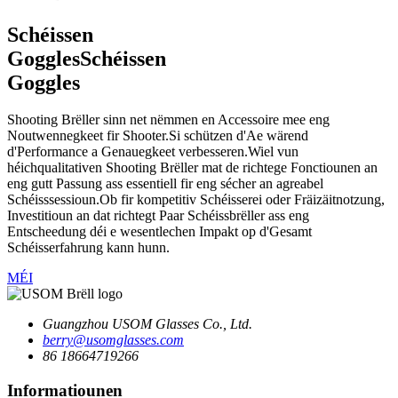
Schéissen
Goggles
Schéissen
Goggles
Shooting Brëller sinn net nëmmen en Accessoire mee eng
Noutwennegkeet fir Shooter.Si schützen d'Ae wärend
d'Performance a Genauegkeet verbesseren.Wiel vun
héichqualitativen Shooting Brëller mat de richtege Fonctiounen an
eng gutt Passung ass essentiell fir eng sécher an agreabel
Schéisssessioun.Ob fir kompetitiv Schéisserei oder Fräizäitnotzung,
Investitioun an dat richtegt Paar Schéissbrëller ass eng
Entscheedung déi e wesentlechen Impakt op d'Gesamt
Schéisserfahrung kann hunn.
MÉI
Guangzhou USOM Glasses Co., Ltd.
berry@usomglasses.com
86 18664719266
Informatiounen