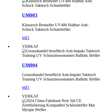
UM003
Klassesch Bestseller UV400 Haltbar Anti-
Schock Taktesch Schutzbrëller
MÉI
VERKAF
UM004
Grousshandel berufflech Anti-Impakt Taktesch
Training UV Schutzmoossnamen Ballistic Brëller
MÉI
VERKAF