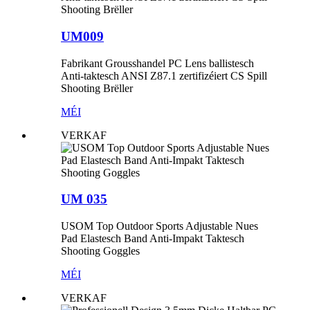
UM009
Fabrikant Grousshandel PC Lens ballistesch
Anti-taktesch ANSI Z87.1 zertifizéiert CS Spill
Shooting Brëller
MÉI
VERKAF
UM 035
USOM Top Outdoor Sports Adjustable Nues
Pad Elastesch Band Anti-Impakt Taktesch
Shooting Goggles
MÉI
VERKAF