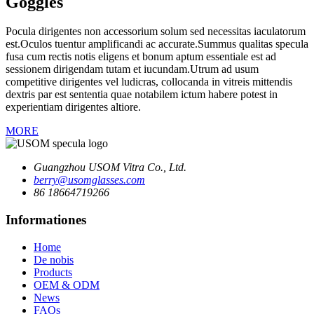
Goggles
Pocula dirigentes non accessorium solum sed necessitas iaculatorum
est.Oculos tuentur amplificandi ac accurate.Summus qualitas specula
fusa cum rectis notis eligens et bonum aptum essentiale est ad
sessionem dirigendam tutam et iucundam.Utrum ad usum
competitive dirigentes vel ludicras, collocanda in vitreis mittendis
dextris par est sententia quae notabilem ictum habere potest in
experientiam dirigentes altiore.
MORE
Guangzhou USOM Vitra Co., Ltd.
berry@usomglasses.com
86 18664719266
Informationes
Home
De nobis
Products
OEM & ODM
News
FAQs