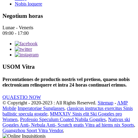
Nobis loquere
Negotium horas
Lunae - Veneris
09:00 - 17:00
USOM Vitra
Percontationes de productis nostris vel pretioso, quaeso nobis
electronicam relinquere et intra 24 horas continuari erimus.
QUAESTIO NOW
© Copyright - 2020-2023 : All Rights Reserved.
Sitemap
-
AMP
Mobile
Imperatoriae Sunglasses
,
classicus instructus exercitus Sinis
ballistic specula goggle
,
MMXXIV Sinis elit Ski Goggles pro
Women
,
Professio Speculum Coated Nubila Goggles
,
Nativus ski
Goggles Anti- Nebula Anti- Scratch gratis Vitra ad hiems nix Sports
,
Guangzhou Sport Vitra Vendor
,