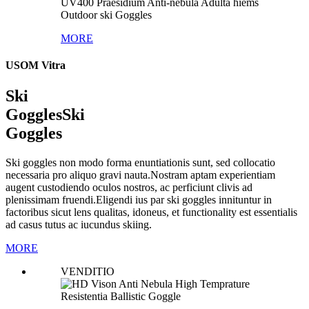
UV400 Praesidium Anti-nebula Adulta hiems
Outdoor ski Goggles
MORE
USOM Vitra
Ski
Goggles
Ski
Goggles
Ski goggles non modo forma enuntiationis sunt, sed collocatio
necessaria pro aliquo gravi nauta.Nostram aptam experientiam
augent custodiendo oculos nostros, ac perficiunt clivis ad
plenissimam fruendi.Eligendi ius par ski goggles innituntur in
factoribus sicut lens qualitas, idoneus, et functionality est essentialis
ad casus tutus ac iucundus skiing.
MORE
VENDITIO