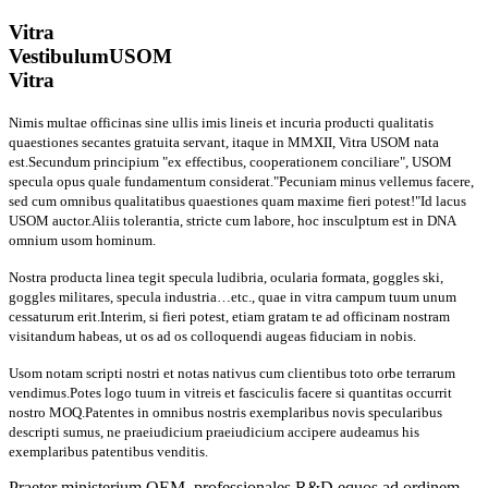
Vitra
Vestibulum
USOM
Vitra
Nimis multae officinas sine ullis imis lineis et incuria producti qualitatis
quaestiones secantes gratuita servant, itaque in MMXII, Vitra USOM nata
est.Secundum principium "ex effectibus, cooperationem conciliare", USOM
specula opus quale fundamentum considerat."Pecuniam minus vellemus facere,
sed cum omnibus qualitatibus quaestiones quam maxime fieri potest!"Id lacus
USOM auctor.Aliis tolerantia, stricte cum labore, hoc insculptum est in DNA
omnium usom hominum.
Nostra producta linea tegit specula ludibria, ocularia formata, goggles ski,
goggles militares, specula industria…etc., quae in vitra campum tuum unum
cessaturum erit.Interim, si fieri potest, etiam gratam te ad officinam nostram
visitandum habeas, ut os ad os colloquendi augeas fiduciam in nobis.
Usom notam scripti nostri et notas nativus cum clientibus toto orbe terrarum
vendimus.Potes logo tuum in vitreis et fasciculis facere si quantitas occurrit
nostro MOQ.Patentes in omnibus nostris exemplaribus novis specularibus
descripti sumus, ne praeiudicium praeiudicium accipere audeamus his
exemplaribus patentibus venditis.
Praeter ministerium OEM, professionales R&D equos ad ordinem