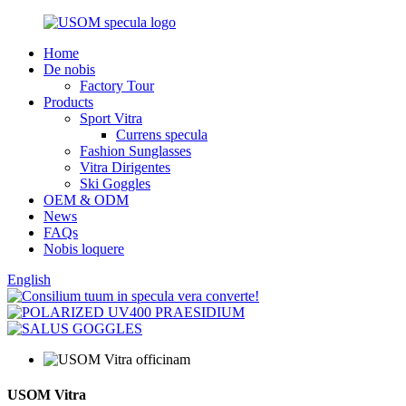
Home
De nobis
Factory Tour
Products
Sport Vitra
Currens specula
Fashion Sunglasses
Vitra Dirigentes
Ski Goggles
OEM & ODM
News
FAQs
Nobis loquere
English
USOM Vitra