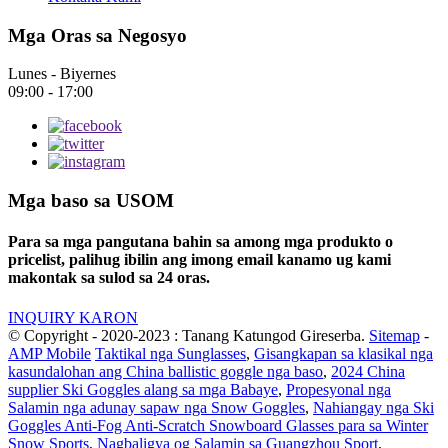
Mga Oras sa Negosyo
Lunes - Biyernes
09:00 - 17:00
Mga baso sa USOM
Para sa mga pangutana bahin sa among mga produkto o
pricelist, palihug ibilin ang imong email kanamo ug kami
makontak sa sulod sa 24 oras.
INQUIRY KARON
© Copyright - 2020-2023 : Tanang Katungod Gireserba.
Sitemap
-
AMP Mobile
Taktikal nga Sunglasses
,
Gisangkapan sa klasikal nga
kasundalohan ang China ballistic goggle nga baso
,
2024 China
supplier Ski Goggles alang sa mga Babaye
,
Propesyonal nga
Salamin nga adunay sapaw nga Snow Goggles
,
Nahiangay nga Ski
Goggles Anti-Fog Anti-Scratch Snowboard Glasses para sa Winter
Snow Sports
,
Nagbaligya og Salamin sa Guangzhou Sport
,