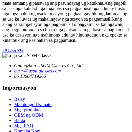
mata samtang gipauswag ang pasundayag ug katukma.Ang pagpili
sa taas nga kalidad nga mga baso sa pagpamusil nga adunay husto
nga mga bahin ug usa ka maayong pagkaangay hinungdanon alang
sa usa ka luwas ug makalingaw nga sesyon sa pagpamusil.Kung
alang sa kompetisyon nga pagpamusil o paggamit sa kalingawan,
ang pagpamuhunan sa husto nga parisan sa mga baso sa pagpamusil
usa ka desisyon nga mahimong adunay hinungdanon nga epekto sa
kinatibuk-ang kasinatian sa pagpamusil.
DUGANG
Guangzhou USOM Glasses Co., Ltd.
berry@usomglasses.com
86 18664719266
Impormasyon
Balay
Mahitungod Kanato
Mga produkto
OEM ug ODM
Balita
Mga FAQ
Kontaka Kami