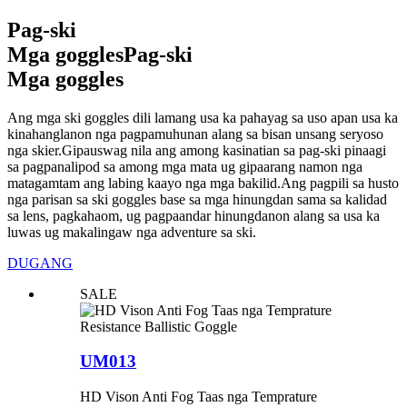
Pag-ski
Mga goggles
Pag-ski
Mga goggles
Ang mga ski goggles dili lamang usa ka pahayag sa uso apan usa ka
kinahanglanon nga pagpamuhunan alang sa bisan unsang seryoso
nga skier.Gipauswag nila ang among kasinatian sa pag-ski pinaagi
sa pagpanalipod sa among mga mata ug gipaarang namon nga
matagamtam ang labing kaayo nga mga bakilid.Ang pagpili sa husto
nga parisan sa ski goggles base sa mga hinungdan sama sa kalidad
sa lens, pagkahaom, ug pagpaandar hinungdanon alang sa usa ka
luwas ug makalingaw nga adventure sa ski.
DUGANG
SALE
UM013
HD Vison Anti Fog Taas nga Temprature