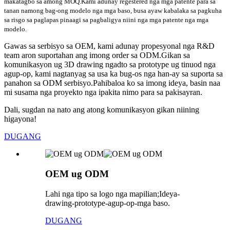
makatagbo sa among MOQ.Kami adunay regestered nga mga patente para sa
tanan namong bag-ong modelo nga mga baso, busa ayaw kabalaka sa pagkuha
sa risgo sa paglapas pinaagi sa pagbaligya niini nga mga patente nga mga
modelo.
Gawas sa serbisyo sa OEM, kami adunay propesyonal nga R&D
team aron suportahan ang imong order sa ODM.Gikan sa
komunikasyon ug 3D drawing ngadto sa prototype ug tinuod nga
agup-op, kami nagtanyag sa usa ka bug-os nga han-ay sa suporta sa
panahon sa ODM serbisyo.Pahibaloa ko sa imong ideya, basin naa
mi susama nga proyekto nga ipakita nimo para sa pakisayran.
Dali, sugdan na nato ang atong komunikasyon gikan niining
higayona!
DUGANG
OEM ug ODM
Lahi nga tipo sa logo nga mapilian;Ideya-
drawing-prototype-agup-op-mga baso.
DUGANG