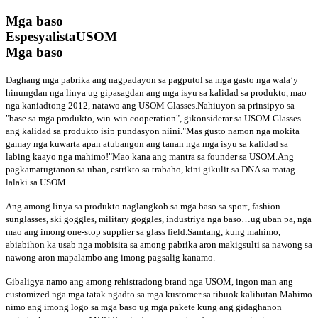
Mga baso
Espesyalista
USOM
Mga baso
Daghang mga pabrika ang nagpadayon sa pagputol sa mga gasto nga wala’y
hinungdan nga linya ug gipasagdan ang mga isyu sa kalidad sa produkto, mao
nga kaniadtong 2012, natawo ang USOM Glasses.Nahiuyon sa prinsipyo sa
"base sa mga produkto, win-win cooperation", gikonsiderar sa USOM Glasses
ang kalidad sa produkto isip pundasyon niini."Mas gusto namon nga mokita
gamay nga kuwarta apan atubangon ang tanan nga mga isyu sa kalidad sa
labing kaayo nga mahimo!"Mao kana ang mantra sa founder sa USOM.Ang
pagkamatugtanon sa uban, estrikto sa trabaho, kini gikulit sa DNA sa matag
lalaki sa USOM.
Ang among linya sa produkto naglangkob sa mga baso sa sport, fashion
sunglasses, ski goggles, military goggles, industriya nga baso…ug uban pa, nga
mao ang imong one-stop supplier sa glass field.Samtang, kung mahimo,
abiabihon ka usab nga mobisita sa among pabrika aron makigsulti sa nawong sa
nawong aron mapalambo ang imong pagsalig kanamo.
Gibaligya namo ang among rehistradong brand nga USOM, ingon man ang
customized nga mga tatak ngadto sa mga kustomer sa tibuok kalibutan.Mahimo
nimo ang imong logo sa mga baso ug mga pakete kung ang gidaghanon