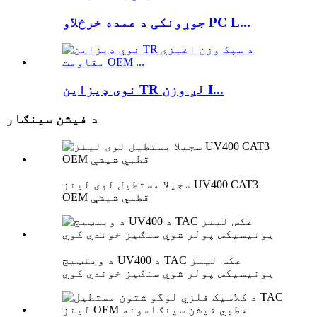
جوړونکی د عمده خرڅلاو PC L...
نوی ډیزاین TR لږ وزن I...
د فیشن سینګار
سجیلا مستطیل لوی لینز UV400 CAT3
OEM قطبي شیشې
د وینټیج UV400 د TAC عکس لینز
یونیسیکس پولر شوي سنګیز خوندي کوي