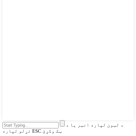
د لټون لپاره انټر یا د
تړلو لپاره ESC ټک وکړئ