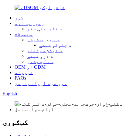
کور
زموږ په اړه
د فابریکې سفر
محصولات
د سپورت شیشې
د چلولو شیشې
د فیشن سینګار
د ډزو شیشې
د سکي چشمې
OEM او ODM
خبرونه
FAQs
موږ سره اړیکه ونیسئ
English
کټګورۍ
د سپورت شیشې