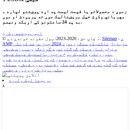
زموږ د محصولاتو یا قیمت لیست په اړه پوښتنو لپاره ،
مهرباني وکړئ خپل بریښنالیک موږ ته پریږدئ او موږ
به په 24 ساعتونو کې اړیکه ونیسو.
اوس پوښتنه وکړئ
د
-
Sitemap
© د چاپ حق - 2020-2023: ټول حقونه خوندي دي.
AMP موبایل
تاکتیکي سنګرونه
,
د 2024 چین عرضه کونکی
د ښځو لپاره سکي ګوګلونه
,
د ګوانګزو سپورت شیشې
پلورونکی
,
کلاسیک پوځ د چین بالستیک عینک شیشې
سمبال کړې
,
د ژمي د واورې سپورتونو لپاره دودیز شوي
سکي ګوګلونه د فوګ ضد ضد سکریچ سنوبورډ شیشې
,
مسلکي
,
عکس پوښل شوي واوره چشمې
برېښنا لیک ولېږه
x