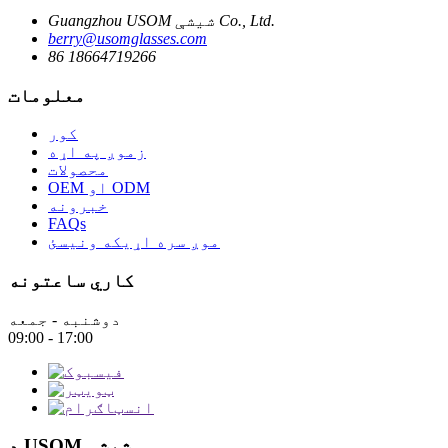
Guangzhou USOM شیشې Co., Ltd.
berry@usomglasses.com
86 18664719266
معلومات
کور
زموږ په اړه
محصولات
OEM او ODM
خبرونه
FAQs
موږ سره اړیکه ونیسئ
کاري ساعتونه
دوشنبه - جمعه
09:00 - 17:00
د USOM شیشې