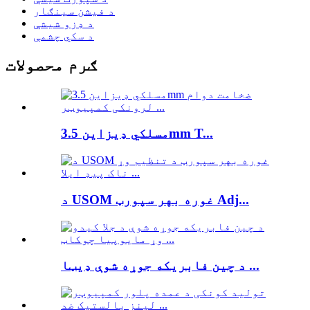
د فیشن سینګار
د ډزو شیشې
د سکي چشمې
ګرم محصولات
مسلکي ډیزاین 3.5mm T...
د USOM غوره بهر سپورټ Adj...
د چین فابریکه جوړه شوې ډیټا ...