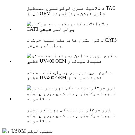
د کلاسیک فلزي لوگو شتون مستطیل TAC
لینز OEM قطبي فیشن سینګاسونه
د ګوانګزو فابریکه نیمه چوکاټ CAT3
پولر لمر شیشې
د ګرم نوي ډیزاین پسرلي قبضه سختۍ
قطبي UV400 OEM فشینګ سینګاز
لوړ خرڅلاو یونیسیکس بهر سفر بشپړ
فریم د سپک وزن پولر شوي موټر چلولو
سنګلاسونه