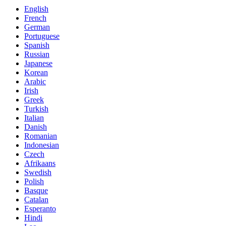
English
French
German
Portuguese
Spanish
Russian
Japanese
Korean
Arabic
Irish
Greek
Turkish
Italian
Danish
Romanian
Indonesian
Czech
Afrikaans
Swedish
Polish
Basque
Catalan
Esperanto
Hindi